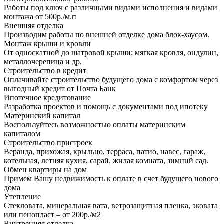
Работы под ключ с различными видами исполнения и видами
монтажа от 500р./м.п
Внешняя отделка
Производим работы по внешней отделке дома блок-хаусом.
Монтаж крыши и кровли
От односкатной до шатровой крыши; мягкая кровля, ондулин,
металлочерепица и др.
Строительство в кредит
Оплачивайте строительство будущего дома с комфортом через
выгодный кредит от Почта Банк
Ипотечное кредитование
Разработка проектов и помощь с документами под ипотеку
Материнский капитал
Воспользуйтесь возможностью оплаты материнским
капиталом
Строительство пристроек
Веранда, прихожая, крыльцо, терраса, патио, навес, гараж,
котельная, летняя кухня, сарай, жилая комната, зимний сад.
Обмен квартиры на дом
Примем Вашу недвижимость к оплате в счет будущего нового
дома
Утепление
Стекловата, минеральная вата, ветрозащитная пленка, эковата
или пенопласт – от 200р./м2
Внутренняя отделка