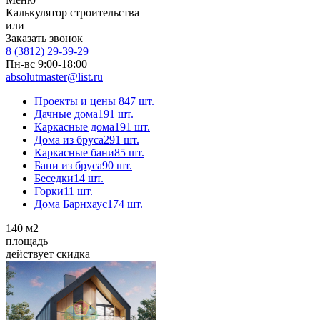
Калькулятор строительства
или
Заказать звонок
8 (3812) 29-39-29
Пн-вс 9:00-18:00
absolutmaster@list.ru
Проекты и цены
847 шт.
Дачные дома
191 шт.
Каркасные дома
191 шт.
Дома из бруса
291 шт.
Каркасные бани
85 шт.
Бани из бруса
90 шт.
Беседки
14 шт.
Горки
11 шт.
Дома Барнхаус
174 шт.
140
м2
площадь
действует скидка