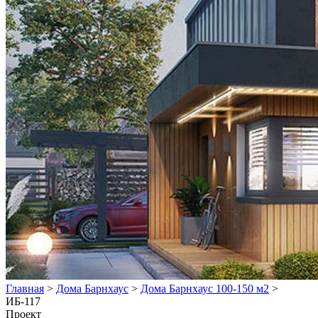
Главная
>
Дома Барнхаус
>
Дома Барнхаус 100-150 м2
>
ИБ-117
Проект