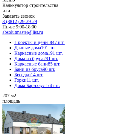
Калькулятор строительства
или
Заказать звонок
8 (3812) 29-39-29
Пн-вс 9:00-18:00
absolutmaster@list.ru
Проекты и цены
847 шт.
Дачные дома
191 шт.
Каркасные дома
191 шт.
Дома из бруса
291 шт.
Каркасные бани
85 шт.
Бани из бруса
90 шт.
Беседки
14 шт.
Горки
11 шт.
Дома Барнхаус
174 шт.
207
м2
площадь