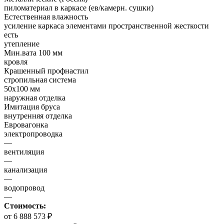
пиломатериал в каркасе (ев/камерн. сушки)
Естественная влажность
усиление каркаса элементами пространственной жесткости
есть
утепление
Мин.вата 100 мм
кровля
Крашенный профнастил
стропильная система
50х100 мм
наружная отделка
Имитация бруса
внутренняя отделка
Евровагонка
электропроводка
—
вентиляция
—
канализация
—
водопровод
—
Стоимость:
от 6 888 573 ₽