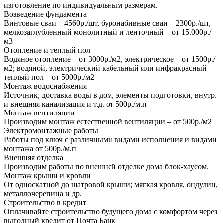
изготовление по индивидуальным размерам.
Возведение фундамента
Винтовые сваи – 4560р./шт, буронабивные сваи – 2300р./шт,
мелкозаглубленный монолитный и ленточный – от 15.000р./
м3
Отопление и теплый пол
Водяное отопление – от 3000р./м2, электрическое – от 1500р./
м2; водяной, электрический кабельный или инфракрасный
теплый пол – от 5000р./м2
Монтаж водоснабжения
Источник, доставка воды в дом, элементы подготовки, внутр.
и внешняя канализация и т.д. от 500р./м.п
Монтаж вентиляции
Производим монтаж естественной вентиляции – от 500р./м2
Электромонтажные работы
Работы под ключ с различными видами исполнения и видами
монтажа от 500р./м.п
Внешняя отделка
Производим работы по внешней отделке дома блок-хаусом.
Монтаж крыши и кровли
От односкатной до шатровой крыши; мягкая кровля, ондулин,
металлочерепица и др.
Строительство в кредит
Оплачивайте строительство будущего дома с комфортом через
выгодный кредит от Почта Банк