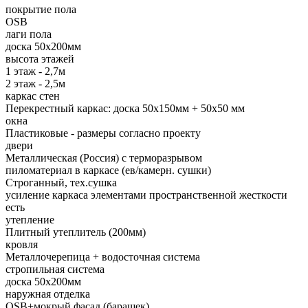
покрытие пола
OSB
лаги пола
доска 50х200мм
высота этажей
1 этаж - 2,7м
2 этаж - 2,5м
каркас стен
Перекрестный каркас: доска 50х150мм + 50х50 мм
окна
Пластиковые - размеры согласно проекту
двери
Металлическая (Россия) с терморазрывом
пиломатериал в каркасе (ев/камерн. сушки)
Строганный, тех.сушка
усиление каркаса элементами пространственной жесткости
есть
утепление
Плитный утеплитель (200мм)
кровля
Металлочерепица + водосточная система
стропильная система
доска 50х200мм
наружная отделка
OSB+мокрый фасад (барашек)