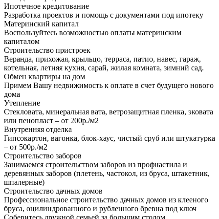
Ипотечное кредитование
Разработка проектов и помощь с документами под ипотеку
Материнский капитал
Воспользуйтесь возможностью оплаты материнским
капиталом
Строительство пристроек
Веранда, прихожая, крыльцо, терраса, патио, навес, гараж,
котельная, летняя кухня, сарай, жилая комната, зимний сад.
Обмен квартиры на дом
Примем Вашу недвижимость к оплате в счет будущего нового
дома
Утепление
Стекловата, минеральная вата, ветрозащитная пленка, эковата
или пенопласт – от 200р./м2
Внутренняя отделка
Гипсокартон, вагонка, блок-хаус, чистый сруб или штукатурка
– от 500р./м2
Строительство заборов
Занимаемся строительством заборов из профнастила и
деревянных заборов (плетень, частокол, из бруса, штакетник,
шпалерные)
Строительство дачных домов
Профессиональное строительство дачных домов из клееного
бруса, оцилиндрованного и рубленного бревна под ключ
Соберитесь дружной семьей за большим столом