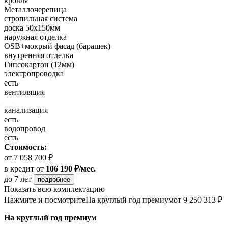
кровля
Металлочерепица
стропильная система
доска 50х150мм
наружная отделка
OSB+мокрый фасад (барашек)
внутренняя отделка
Гипсокартон (12мм)
электропроводка
есть
вентиляция
—
канализация
есть
водопровод
есть
Стоимость:
от 7 058 700 ₽
в кредит
от
106 190 ₽/мес.
до 7 лет
подробнее
Показать всю комплектацию
Нажмите и посмотрите
На круглый год премиум
от 9 250 313 ₽
На круглый год премиум