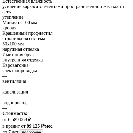
Естественная влажность
усиление каркаса элементами пространственной жесткости
есть
утепление
Мин.вата 100 мм
кровля
Крашенный профнастил
стропильная система
50х100 мм
наружная отделка
Имитация бруса
внутренняя отделка
Евровагонка
электропроводка
—
вентиляция
—
канализация
—
водопровод
—
Стоимость:
от 6 589 069 ₽
в кредит
от
99 125 ₽/мес.
до 7 лет
подробнее