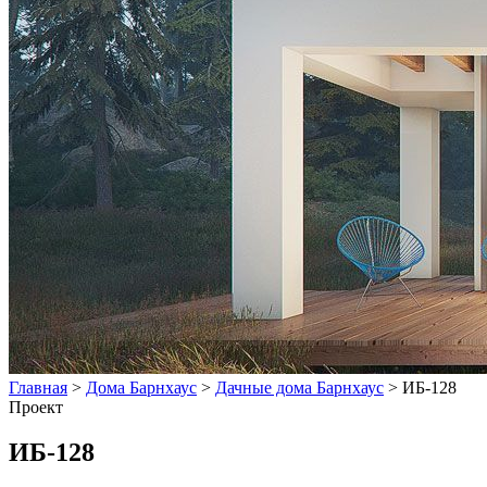
Главная
>
Дома Барнхаус
>
Дачные дома Барнхаус
>
ИБ-128
Проект
ИБ-128