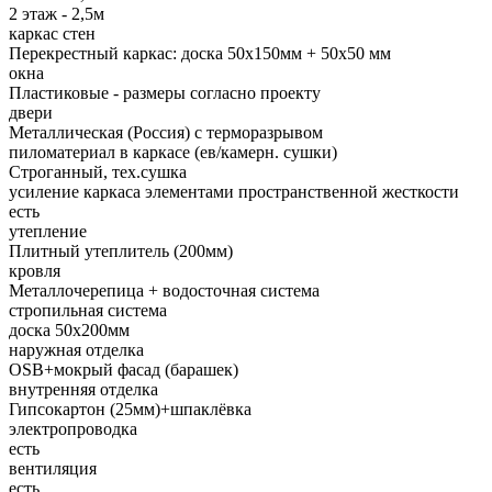
2 этаж - 2,5м
каркас стен
Перекрестный каркас: доска 50х150мм + 50х50 мм
окна
Пластиковые - размеры согласно проекту
двери
Металлическая (Россия) с терморазрывом
пиломатериал в каркасе (ев/камерн. сушки)
Строганный, тех.сушка
усиление каркаса элементами пространственной жесткости
есть
утепление
Плитный утеплитель (200мм)
кровля
Металлочерепица + водосточная система
стропильная система
доска 50х200мм
наружная отделка
OSB+мокрый фасад (барашек)
внутренняя отделка
Гипсокартон (25мм)+шпаклёвка
электропроводка
есть
вентиляция
есть