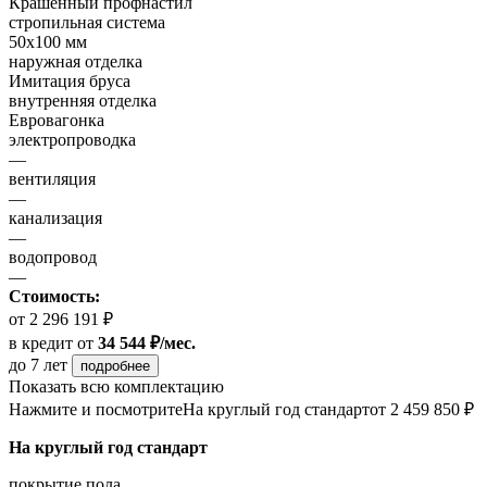
Крашенный профнастил
стропильная система
50х100 мм
наружная отделка
Имитация бруса
внутренняя отделка
Евровагонка
электропроводка
—
вентиляция
—
канализация
—
водопровод
—
Стоимость:
от 2 296 191 ₽
в кредит
от
34 544 ₽/мес.
до 7 лет
подробнее
Показать всю комплектацию
Нажмите и посмотрите
На круглый год стандарт
от 2 459 850 ₽
На круглый год стандарт
покрытие пола