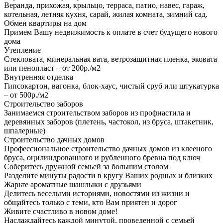
Веранда, прихожая, крыльцо, терраса, патио, навес, гараж,
котельная, летняя кухня, сарай, жилая комната, зимний сад.
Обмен квартиры на дом
Примем Вашу недвижимость к оплате в счет будущего нового
дома
Утепление
Стекловата, минеральная вата, ветрозащитная пленка, эковата
или пенопласт – от 200р./м2
Внутренняя отделка
Гипсокартон, вагонка, блок-хаус, чистый сруб или штукатурка
– от 500р./м2
Строительство заборов
Занимаемся строительством заборов из профнастила и
деревянных заборов (плетень, частокол, из бруса, штакетник,
шпалерные)
Строительство дачных домов
Профессиональное строительство дачных домов из клееного
бруса, оцилиндрованного и рубленного бревна под ключ
Соберитесь дружной семьей за большим столом
Разделите минуты радости в кругу Ваших родных и близких
Жарьте ароматные шашлыки с друзьями
Делитесь веселыми историями, новостями из жизни и
общайтесь только с теми, кто Вам приятен и дорог
Живите счастливо в новом доме!
Наслаждайтесь каждой минутой, проведенной с семьей