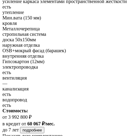
усиление каркаса элементами пространственной жесткости
есть
утепление
Мин.вата (150 мм)
кровля
Металлочерепица
стропильная система
доска 50х150мм
наружная отделка
OSB+мокрый фасад (барашек)
внутренняя отделка
Гипсокартон (12мм)
электропроводка
есть
вентиляция
—
канализация
есть
водопровод
есть
Стоимость:
от 3 992 800 ₽
в кредит
от
60 067 ₽/мес.
до 7 лет
подробнее
Показать всю комплектацию