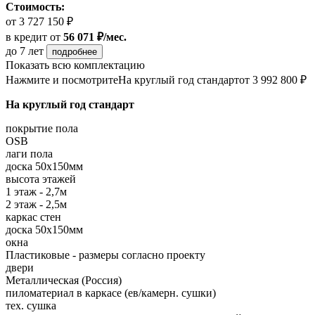
Стоимость:
от 3 727 150 ₽
в кредит
от
56 071 ₽/мес.
до 7 лет
подробнее
Показать всю комплектацию
Нажмите и посмотрите
На круглый год стандарт
от 3 992 800 ₽
На круглый год стандарт
покрытие пола
OSB
лаги пола
доска 50х150мм
высота этажей
1 этаж - 2,7м
2 этаж - 2,5м
каркас стен
доска 50х150мм
окна
Пластиковые - размеры согласно проекту
двери
Металлическая (Россия)
пиломатериал в каркасе (ев/камерн. сушки)
тех. сушка