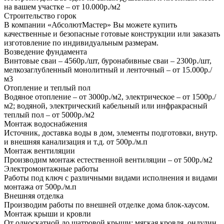
на вашем участке – от 10.000р./м2
Строительство горок
В компании «АбсолютМастер» Вы можете купить
качественные и безопасные готовые конструкции или заказать
изготовление по индивидуальным размерам.
Возведение фундамента
Винтовые сваи – 4560р./шт, буронабивные сваи – 2300р./шт,
мелкозаглубленный монолитный и ленточный – от 15.000р./
м3
Отопление и теплый пол
Водяное отопление – от 3000р./м2, электрическое – от 1500р./
м2; водяной, электрический кабельный или инфракрасный
теплый пол – от 5000р./м2
Монтаж водоснабжения
Источник, доставка воды в дом, элементы подготовки, внутр.
и внешняя канализация и т.д. от 500р./м.п
Монтаж вентиляции
Производим монтаж естественной вентиляции – от 500р./м2
Электромонтажные работы
Работы под ключ с различными видами исполнения и видами
монтажа от 500р./м.п
Внешняя отделка
Производим работы по внешней отделке дома блок-хаусом.
Монтаж крыши и кровли
От односкатной до шатровой крыши; мягкая кровля, ондулин,