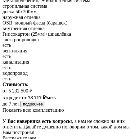
Металлочерепица + водосточная система
стропильная система
доска 50х200мм
наружная отделка
OSB+мокрый фасад (барашек)
внутренняя отделка
Гипсокартон (25мм)+шпаклёвка
электропроводка
есть
вентиляция
есть
канализация
есть
водопровод
есть
Стоимость:
от 5 232 500 ₽
в кредит
от
78 717 ₽/мес.
до 7 лет
подробнее
Показать всю комплектацию
У Вас наверняка есть вопросы,
а нам не сложно на них
ответить. Давайте душевно поговорим о том, какой дом мы
Вам построим!
Расскажите нам,