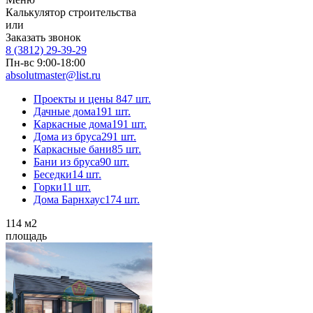
Калькулятор строительства
или
Заказать звонок
8 (3812) 29-39-29
Пн-вс 9:00-18:00
absolutmaster@list.ru
Проекты и цены
847 шт.
Дачные дома
191 шт.
Каркасные дома
191 шт.
Дома из бруса
291 шт.
Каркасные бани
85 шт.
Бани из бруса
90 шт.
Беседки
14 шт.
Горки
11 шт.
Дома Барнхаус
174 шт.
114
м2
площадь