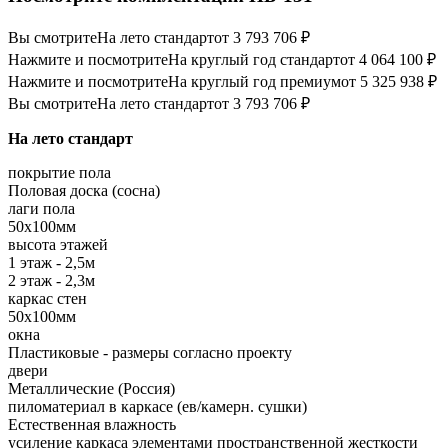
Вы смотрите
На лето стандарт
от 3 793 706 ₽
Нажмите и посмотрите
На круглый год стандарт
от 4 064 100 ₽
Нажмите и посмотрите
На круглый год премиум
от 5 325 938 ₽
Вы смотрите
На лето стандарт
от 3 793 706 ₽
На лето стандарт
покрытие пола
Половая доска (сосна)
лаги пола
50х100мм
высота этажей
1 этаж - 2,5м
2 этаж - 2,3м
каркас стен
50х100мм
окна
Пластиковые - размеры согласно проекту
двери
Металлические (Россия)
пиломатериал в каркасе (ев/камерн. сушки)
Естественная влажность
усиление каркаса элементами пространственной жесткости