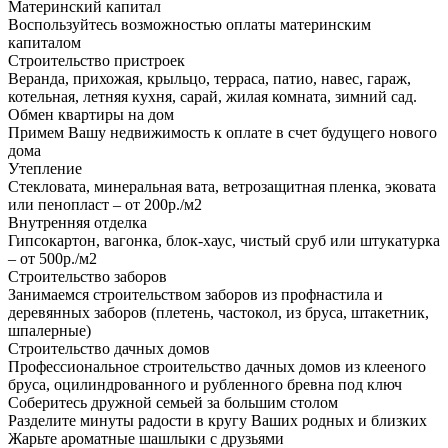
Материнский капитал
Воспользуйтесь возможностью оплаты материнским
капиталом
Строительство пристроек
Веранда, прихожая, крыльцо, терраса, патио, навес, гараж,
котельная, летняя кухня, сарай, жилая комната, зимний сад.
Обмен квартиры на дом
Примем Вашу недвижимость к оплате в счет будущего нового
дома
Утепление
Стекловата, минеральная вата, ветрозащитная пленка, эковата
или пенопласт – от 200р./м2
Внутренняя отделка
Гипсокартон, вагонка, блок-хаус, чистый сруб или штукатурка
– от 500р./м2
Строительство заборов
Занимаемся строительством заборов из профнастила и
деревянных заборов (плетень, частокол, из бруса, штакетник,
шпалерные)
Строительство дачных домов
Профессиональное строительство дачных домов из клееного
бруса, оцилиндрованного и рубленного бревна под ключ
Соберитесь дружной семьей за большим столом
Разделите минуты радости в кругу Ваших родных и близких
Жарьте ароматные шашлыки с друзьями