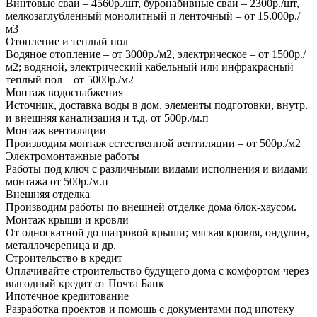
Винтовые сваи – 4560р./шт, буронабивные сваи – 2300р./шт,
мелкозаглубленный монолитный и ленточный – от 15.000р./
м3
Отопление и теплый пол
Водяное отопление – от 3000р./м2, электрическое – от 1500р./
м2; водяной, электрический кабельный или инфракрасный
теплый пол – от 5000р./м2
Монтаж водоснабжения
Источник, доставка воды в дом, элементы подготовки, внутр.
и внешняя канализация и т.д. от 500р./м.п
Монтаж вентиляции
Производим монтаж естественной вентиляции – от 500р./м2
Электромонтажные работы
Работы под ключ с различными видами исполнения и видами
монтажа от 500р./м.п
Внешняя отделка
Производим работы по внешней отделке дома блок-хаусом.
Монтаж крыши и кровли
От односкатной до шатровой крыши; мягкая кровля, ондулин,
металлочерепица и др.
Строительство в кредит
Оплачивайте строительство будущего дома с комфортом через
выгодный кредит от Почта Банк
Ипотечное кредитование
Разработка проектов и помощь с документами под ипотеку