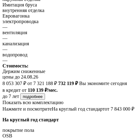
Имитация бруса
внутренняя отделка
Евровагонка
электропроводка
—
вентиляция
—
канализация
—
водопровод
—
Стоимость:
Держим сниженные
цены до 24.08.26
8 053 307 ₽
от 7 321 188 ₽
732 119 ₽
Вы экономите сегодня
в кредит
от
110 139 ₽/мес.
до 7 лет
подробнее
Показать всю комплектацию
Нажмите и посмотрите
На круглый год стандарт
от 7 843 000 ₽
На круглый год стандарт
покрытие пола
OSB