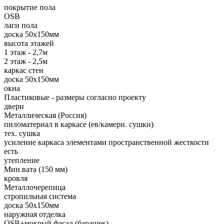
покрытие пола
OSB
лаги пола
доска 50х150мм
высота этажей
1 этаж - 2,7м
2 этаж - 2,5м
каркас стен
доска 50х150мм
окна
Пластиковые - размеры согласно проекту
двери
Металлическая (Россия)
пиломатериал в каркасе (ев/камерн. сушки)
тех. сушка
усиление каркаса элементами пространственной жесткости
есть
утепление
Мин.вата (150 мм)
кровля
Металлочерепица
стропильная система
доска 50х150мм
наружная отделка
OSB+мокрый фасад (барашек)