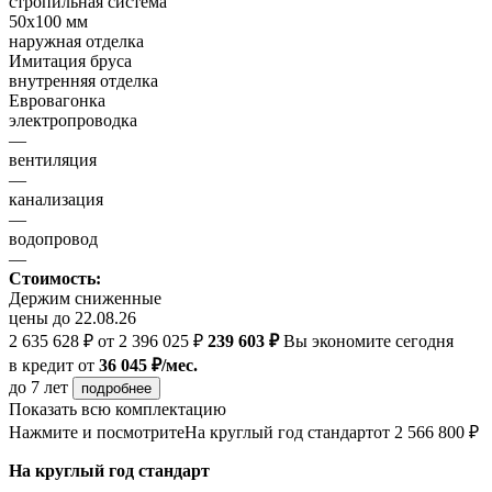
стропильная система
50х100 мм
наружная отделка
Имитация бруса
внутренняя отделка
Евровагонка
электропроводка
—
вентиляция
—
канализация
—
водопровод
—
Стоимость:
Держим сниженные
цены до 22.08.26
2 635 628 ₽
от 2 396 025 ₽
239 603 ₽
Вы экономите сегодня
в кредит
от
36 045 ₽/мес.
до 7 лет
подробнее
Показать всю комплектацию
Нажмите и посмотрите
На круглый год стандарт
от 2 566 800 ₽
На круглый год стандарт