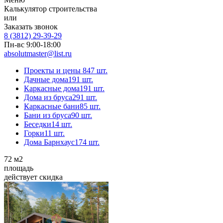
Калькулятор строительства
или
Заказать звонок
8 (3812) 29-39-29
Пн-вс 9:00-18:00
absolutmaster@list.ru
Проекты и цены
847 шт.
Дачные дома
191 шт.
Каркасные дома
191 шт.
Дома из бруса
291 шт.
Каркасные бани
85 шт.
Бани из бруса
90 шт.
Беседки
14 шт.
Горки
11 шт.
Дома Барнхаус
174 шт.
72
м2
площадь
действует скидка