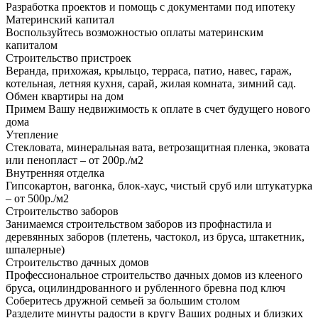
Разработка проектов и помощь с документами под ипотеку
Материнский капитал
Воспользуйтесь возможностью оплаты материнским
капиталом
Строительство пристроек
Веранда, прихожая, крыльцо, терраса, патио, навес, гараж,
котельная, летняя кухня, сарай, жилая комната, зимний сад.
Обмен квартиры на дом
Примем Вашу недвижимость к оплате в счет будущего нового
дома
Утепление
Стекловата, минеральная вата, ветрозащитная пленка, эковата
или пенопласт – от 200р./м2
Внутренняя отделка
Гипсокартон, вагонка, блок-хаус, чистый сруб или штукатурка
– от 500р./м2
Строительство заборов
Занимаемся строительством заборов из профнастила и
деревянных заборов (плетень, частокол, из бруса, штакетник,
шпалерные)
Строительство дачных домов
Профессиональное строительство дачных домов из клееного
бруса, оцилиндрованного и рубленного бревна под ключ
Соберитесь дружной семьей за большим столом
Разделите минуты радости в кругу Ваших родных и близких