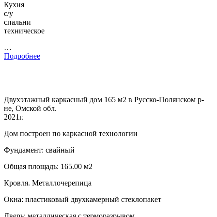
Кухня
с/у
спальни
техническое
…
Подробнее
Двухэтажный каркасный дом 165 м2 в Русско-Полянском р-
не, Омской обл.
2021г.
Дом построен по каркасной технологии
Фундамент: свайный
Общая площадь: 165.00 м2
Кровля. Металлочерепица
Окна: пластиковый двухкамерный стеклопакет
Дверь: металлическая с терморазрывом