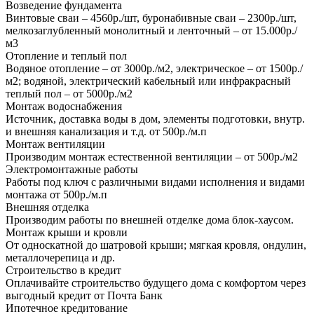
Возведение фундамента
Винтовые сваи – 4560р./шт, буронабивные сваи – 2300р./шт,
мелкозаглубленный монолитный и ленточный – от 15.000р./
м3
Отопление и теплый пол
Водяное отопление – от 3000р./м2, электрическое – от 1500р./
м2; водяной, электрический кабельный или инфракрасный
теплый пол – от 5000р./м2
Монтаж водоснабжения
Источник, доставка воды в дом, элементы подготовки, внутр.
и внешняя канализация и т.д. от 500р./м.п
Монтаж вентиляции
Производим монтаж естественной вентиляции – от 500р./м2
Электромонтажные работы
Работы под ключ с различными видами исполнения и видами
монтажа от 500р./м.п
Внешняя отделка
Производим работы по внешней отделке дома блок-хаусом.
Монтаж крыши и кровли
От односкатной до шатровой крыши; мягкая кровля, ондулин,
металлочерепица и др.
Строительство в кредит
Оплачивайте строительство будущего дома с комфортом через
выгодный кредит от Почта Банк
Ипотечное кредитование