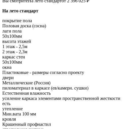
Вы смотрите
На лето стандарт
от 2 396 025 ₽
На лето стандарт
покрытие пола
Половая доска (сосна)
лаги пола
50х100мм
высота этажей
1 этаж - 2,5м
2 этаж - 2,3м
каркас стен
50х100мм
окна
Пластиковые - размеры согласно проекту
двери
Металлические (Россия)
пиломатериал в каркасе (ев/камерн. сушки)
Естественная влажность
усиление каркаса элементами пространственной жесткости
есть
утепление
Мин.вата 100 мм
кровля
Крашенный профнастил