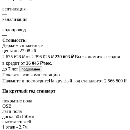
—
вентиляция
—
канализация
—
водопровод
—
Стоимость:
Держим сниженные
цены до 22.08.26
2 635 628 ₽
от 2 396 025 ₽
239 603 ₽
Вы экономите сегодня
в кредит
от
36 045 ₽/мес.
до 7 лет
подробнее
Показать всю комплектацию
Нажмите и посмотрите
На круглый год стандарт
от 2 566 800 ₽
На круглый год стандарт
покрытие пола
OSB
лаги пола
доска 50х150мм
высота этажей
1 этаж - 2,7м