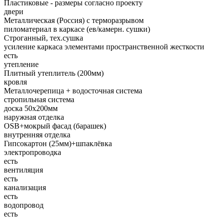
Пластиковые - размеры согласно проекту
двери
Металлическая (Россия) с терморазрывом
пиломатериал в каркасе (ев/камерн. сушки)
Строганный, тех.сушка
усиление каркаса элементами пространственной жесткости
есть
утепление
Плитный утеплитель (200мм)
кровля
Металлочерепица + водосточная система
стропильная система
доска 50х200мм
наружная отделка
OSB+мокрый фасад (барашек)
внутренняя отделка
Гипсокартон (25мм)+шпаклёвка
электропроводка
есть
вентиляция
есть
канализация
есть
водопровод
есть