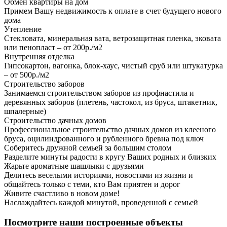
Обмен квартиры на дом
Примем Вашу недвижимость к оплате в счет будущего нового
дома
Утепление
Стекловата, минеральная вата, ветрозащитная пленка, эковата
или пенопласт – от 200р./м2
Внутренняя отделка
Гипсокартон, вагонка, блок-хаус, чистый сруб или штукатурка
– от 500р./м2
Строительство заборов
Занимаемся строительством заборов из профнастила и
деревянных заборов (плетень, частокол, из бруса, штакетник,
шпалерные)
Строительство дачных домов
Профессиональное строительство дачных домов из клееного
бруса, оцилиндрованного и рубленного бревна под ключ
Соберитесь дружной семьей за большим столом
Разделите минуты радости в кругу Ваших родных и близких
Жарьте ароматные шашлыки с друзьями
Делитесь веселыми историями, новостями из жизни и
общайтесь только с теми, кто Вам приятен и дорог
Живите счастливо в новом доме!
Наслаждайтесь каждой минутой, проведенной с семьей
Посмотрите наши построенные объекты