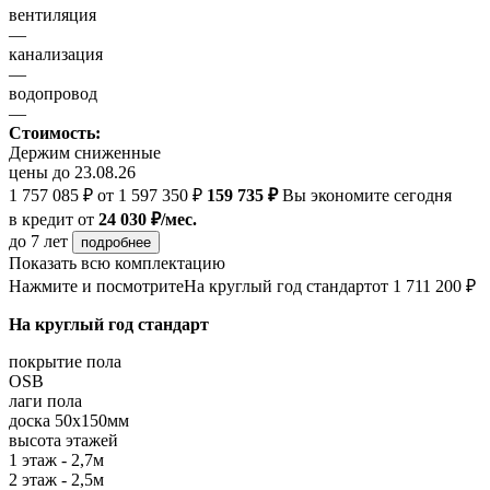
вентиляция
—
канализация
—
водопровод
—
Стоимость:
Держим сниженные
цены до 23.08.26
1 757 085 ₽
от 1 597 350 ₽
159 735 ₽
Вы экономите сегодня
в кредит
от
24 030 ₽/мес.
до 7 лет
подробнее
Показать всю комплектацию
Нажмите и посмотрите
На круглый год стандарт
от 1 711 200 ₽
На круглый год стандарт
покрытие пола
OSB
лаги пола
доска 50х150мм
высота этажей
1 этаж - 2,7м
2 этаж - 2,5м