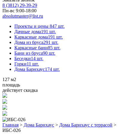
8 (3812) 29-39-29
Пн-вс 9:00-18:00
absolutmaster@list.ru
Проекты и цены
847 шт.
Дачные дома
191 шт.
Каркасные дома
191 шт.
Дома из бруса
291 шт.
Каркасные бани
85 шт.
Бани из бруса
90 шт.
Беседки
14 шт.
Горки
11 шт.
Дома Барнхаус
174 шт.
127
м2
площадь
действует скидка
Главная
>
Дома Барнхаус
>
Дома Барнхаус с террасой
>
ИБС-026