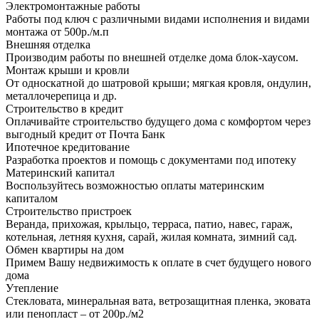
Электромонтажные работы
Работы под ключ с различными видами исполнения и видами
монтажа от 500р./м.п
Внешняя отделка
Производим работы по внешней отделке дома блок-хаусом.
Монтаж крыши и кровли
От односкатной до шатровой крыши; мягкая кровля, ондулин,
металлочерепица и др.
Строительство в кредит
Оплачивайте строительство будущего дома с комфортом через
выгодный кредит от Почта Банк
Ипотечное кредитование
Разработка проектов и помощь с документами под ипотеку
Материнский капитал
Воспользуйтесь возможностью оплаты материнским
капиталом
Строительство пристроек
Веранда, прихожая, крыльцо, терраса, патио, навес, гараж,
котельная, летняя кухня, сарай, жилая комната, зимний сад.
Обмен квартиры на дом
Примем Вашу недвижимость к оплате в счет будущего нового
дома
Утепление
Стекловата, минеральная вата, ветрозащитная пленка, эковата
или пенопласт – от 200р./м2