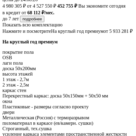
4 980 305 ₽
от 4 527 550 ₽
452 755 ₽
Вы экономите сегодня
в кредит
от
68 112 ₽/мес.
до 7 лет
подробнее
Показать всю комплектацию
Нажмите и посмотрите
На круглый год премиум
от 5 933 281 ₽
На круглый год премиум
покрытие пола
OSB
лаги пола
доска 50х200мм
высота этажей
1 этаж - 2,7м
2 этаж - 2,5м
каркас стен
Перекрестный каркас: доска 50х150мм + 50х50 мм
окна
Пластиковые - размеры согласно проекту
двери
Металлическая (Россия) с терморазрывом
пиломатериал в каркасе (ев/камерн. сушки)
Строганный, тех.сушка
усиление каркаса элементами пространственной жесткости