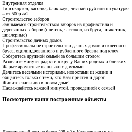
Внутренняя отделка
Гипсокартон, вагонка, блок-хаус, чистый сруб или штукатурка
– от 500р./м2
Строительство заборов
Занимаемся строительством заборов из профнастила и
деревянных заборов (плетень, частокол, из бруса, штакетник,
шпалерные)
Строительство дачных домов
Профессиональное строительство дачных домов из клееного
бруса, оцилиндрованного и рубленного бревна под ключ
Соберитесь дружной семьей за большим столом
Разделите минуты радости в кругу Ваших родных и близких
Жарьте ароматные шашлыки с друзьями
Делитесь веселыми историями, новостями из жизни и
общайтесь только с теми, кто Вам приятен и дорог
Живите счастливо в новом доме!
Наслаждайтесь каждой минутой, проведенной с семьей
Посмотрите наши построенные объекты
Двухэтажный дом из бруса 225 м2 в Колосовском р-не,