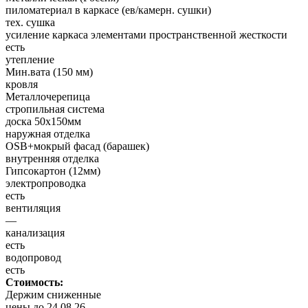
пиломатериал в каркасе (ев/камерн. сушки)
тех. сушка
усиление каркаса элементами пространственной жесткости
есть
утепление
Мин.вата (150 мм)
кровля
Металлочерепица
стропильная система
доска 50х150мм
наружная отделка
OSB+мокрый фасад (барашек)
внутренняя отделка
Гипсокартон (12мм)
электропроводка
есть
вентиляция
—
канализация
есть
водопровод
есть
Стоимость:
Держим сниженные
цены до 24.08.26