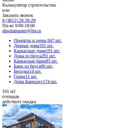
Калькулятор строительства
или
Заказать звонок
8 (3812) 29-39-29
Пн-вс 9:00-18:00
absolutmaster@list.ru
Проекты и цены
847 шт.
Дачные дома
191 шт.
Каркасные дома
191 шт.
Дома из бруса
291 шт.
Каркасные бани
85 шт.
Бани из бруса
90 шт.
Беседки
14 шт.
Горки
11 шт.
Дома Барнхаус
174 шт.
101
м2
площадь
действует скидка