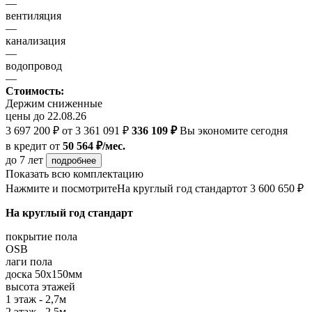
—
вентиляция
—
канализация
—
водопровод
—
Стоимость:
Держим сниженные
цены до 22.08.26
3 697 200 ₽
от 3 361 091 ₽
336 109 ₽
Вы экономите сегодня
в кредит
от
50 564 ₽/мес.
до 7 лет
подробнее
Показать всю комплектацию
Нажмите и посмотрите
На круглый год стандарт
от 3 600 650 ₽
На круглый год стандарт
покрытие пола
OSB
лаги пола
доска 50х150мм
высота этажей
1 этаж - 2,7м
2 этаж - 2,5м