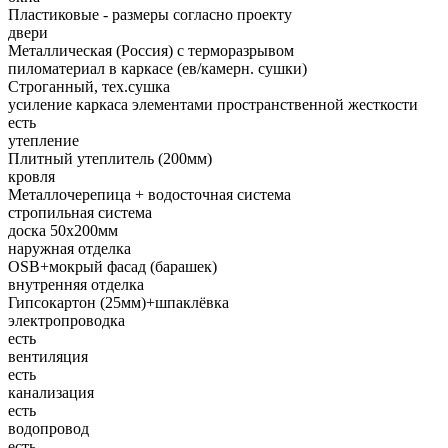
Пластиковые - размеры согласно проекту
двери
Металлическая (Россия) с терморазрывом
пиломатериал в каркасе (ев/камерн. сушки)
Строганный, тех.сушка
усиление каркаса элементами пространственной жесткости
есть
утепление
Плитный утеплитель (200мм)
кровля
Металлочерепица + водосточная система
стропильная система
доска 50х200мм
наружная отделка
OSB+мокрый фасад (барашек)
внутренняя отделка
Гипсокартон (25мм)+шпаклёвка
электропроводка
есть
вентиляция
есть
канализация
есть
водопровод
есть