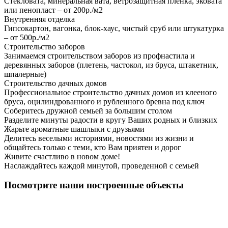
Стекловата, минеральная вата, ветрозащитная пленка, эковата
или пенопласт – от 200р./м2
Внутренняя отделка
Гипсокартон, вагонка, блок-хаус, чистый сруб или штукатурка
– от 500р./м2
Строительство заборов
Занимаемся строительством заборов из профнастила и
деревянных заборов (плетень, частокол, из бруса, штакетник,
шпалерные)
Строительство дачных домов
Профессиональное строительство дачных домов из клееного
бруса, оцилиндрованного и рубленного бревна под ключ
Соберитесь дружной семьей за большим столом
Разделите минуты радости в кругу Ваших родных и близких
Жарьте ароматные шашлыки с друзьями
Делитесь веселыми историями, новостями из жизни и
общайтесь только с теми, кто Вам приятен и дорог
Живите счастливо в новом доме!
Наслаждайтесь каждой минутой, проведенной с семьей
Посмотрите наши построенные объекты