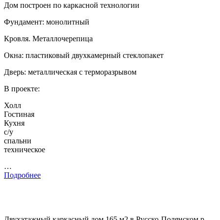
Дом построен по каркасной технологии
Фундамент: монолитный
Кровля. Металлочерепица
Окна: пластиковый двухкамерный стеклопакет
Дверь: металлическая с терморазрывом
В проекте:
Холл
Гостиная
Кухня
с/у
спальни
техническое
…
Подробнее
Двухэтажный каркасный дом 165 м2 в Русско-Полянском р-