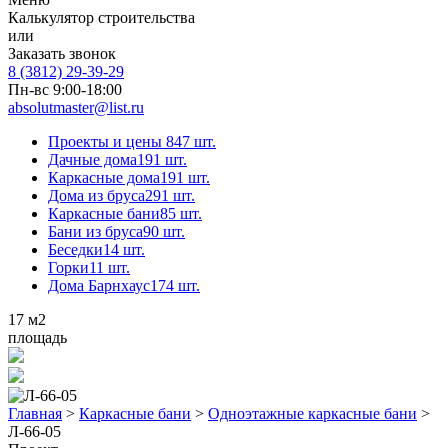
Калькулятор строительства
или
Заказать звонок
8 (3812) 29-39-29
Пн-вс 9:00-18:00
absolutmaster@list.ru
Проекты и цены
847 шт.
Дачные дома
191 шт.
Каркасные дома
191 шт.
Дома из бруса
291 шт.
Каркасные бани
85 шт.
Бани из бруса
90 шт.
Беседки
14 шт.
Горки
11 шт.
Дома Барнхаус
174 шт.
17
м2
площадь
Главная
>
Каркасные бани
>
Одноэтажные каркасные бани
>
Л-66-05