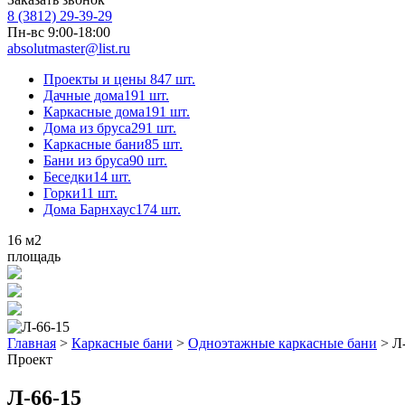
8 (3812) 29-39-29
Пн-вс 9:00-18:00
absolutmaster@list.ru
Проекты и цены
847 шт.
Дачные дома
191 шт.
Каркасные дома
191 шт.
Дома из бруса
291 шт.
Каркасные бани
85 шт.
Бани из бруса
90 шт.
Беседки
14 шт.
Горки
11 шт.
Дома Барнхаус
174 шт.
16
м2
площадь
Главная
>
Каркасные бани
>
Одноэтажные каркасные бани
>
Л
Проект
Л-66-15