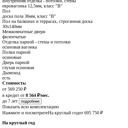
Внутренняя отделка - потолки, стены
евровагонка 12,5мм, класс "В"
Пол
доска пола 36мм, класс "B"
Пол на балконах и террасах, строганная доска
30х140мм
Межкомнатные двери
филенчатые
Отделка парной - стены и потолки
осиновая вагонка
Полки парной
осиновые
Дверь парной
глухая осиновая
Дымоход
есть
Стоимость:
от 569 250 ₽
в кредит
от
8 564 ₽/мес.
до 7 лет
подробнее
Показать всю комплектацию
Нажмите и посмотрите
На круглый год
от 695 750 ₽
На круглый год