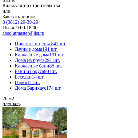
Калькулятор строительства
или
Заказать звонок
8 (3812) 29-39-29
Пн-вс 9:00-18:00
absolutmaster@list.ru
Проекты и цены
847 шт.
Дачные дома
191 шт.
Каркасные дома
191 шт.
Дома из бруса
291 шт.
Каркасные бани
85 шт.
Бани из бруса
90 шт.
Беседки
14 шт.
Горки
11 шт.
Дома Барнхаус
174 шт.
26
м2
площадь