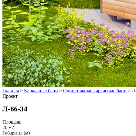
Главная
>
Каркасные бани
>
Одноэтажные каркасные бани
>
Л
Проект
Л-66-34
Площадь
26 м2
Габариты (м)