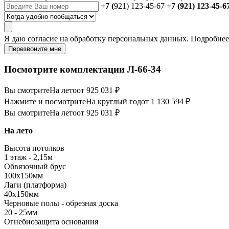
+7 (
921) 123-45-67
+7 (921) 123-45-6
Я даю
согласие
на обработку персональных данных. Подробне
Перезвоните мне
Посмотрите комплектации Л-66-34
Вы смотрите
На лето
от 925 031 ₽
Нажмите и посмотрите
На круглый год
от 1 130 594 ₽
Вы смотрите
На лето
от 925 031 ₽
На лето
Высота потолков
1 этаж - 2,15м
Обвязочный брус
100х150мм
Лаги (платформа)
40х150мм
Черновые полы - обрезная доска
20 - 25мм
Огнебиозащита основания