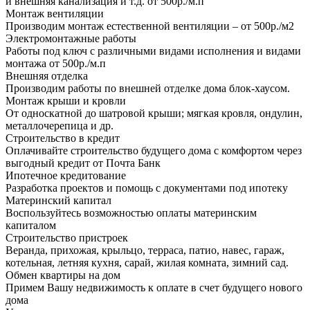
и внешняя канализация и т.д. от 500р./м.п
Монтаж вентиляции
Производим монтаж естественной вентиляции – от 500р./м2
Электромонтажные работы
Работы под ключ с различными видами исполнения и видами
монтажа от 500р./м.п
Внешняя отделка
Производим работы по внешней отделке дома блок-хаусом.
Монтаж крыши и кровли
От односкатной до шатровой крыши; мягкая кровля, ондулин,
металлочерепица и др.
Строительство в кредит
Оплачивайте строительство будущего дома с комфортом через
выгодный кредит от Почта Банк
Ипотечное кредитование
Разработка проектов и помощь с документами под ипотеку
Материнский капитал
Воспользуйтесь возможностью оплаты материнским
капиталом
Строительство пристроек
Веранда, прихожая, крыльцо, терраса, патио, навес, гараж,
котельная, летняя кухня, сарай, жилая комната, зимний сад.
Обмен квартиры на дом
Примем Вашу недвижимость к оплате в счет будущего нового
дома