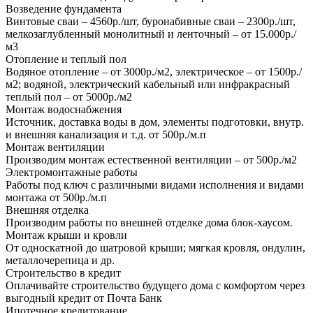
Возведение фундамента
Винтовые сваи – 4560р./шт, буронабивные сваи – 2300р./шт,
мелкозаглубленный монолитный и ленточный – от 15.000р./
м3
Отопление и теплый пол
Водяное отопление – от 3000р./м2, электрическое – от 1500р./
м2; водяной, электрический кабельный или инфракрасный
теплый пол – от 5000р./м2
Монтаж водоснабжения
Источник, доставка воды в дом, элементы подготовки, внутр.
и внешняя канализация и т.д. от 500р./м.п
Монтаж вентиляции
Производим монтаж естественной вентиляции – от 500р./м2
Электромонтажные работы
Работы под ключ с различными видами исполнения и видами
монтажа от 500р./м.п
Внешняя отделка
Производим работы по внешней отделке дома блок-хаусом.
Монтаж крыши и кровли
От односкатной до шатровой крыши; мягкая кровля, ондулин,
металлочерепица и др.
Строительство в кредит
Оплачивайте строительство будущего дома с комфортом через
выгодный кредит от Почта Банк
Ипотечное кредитование