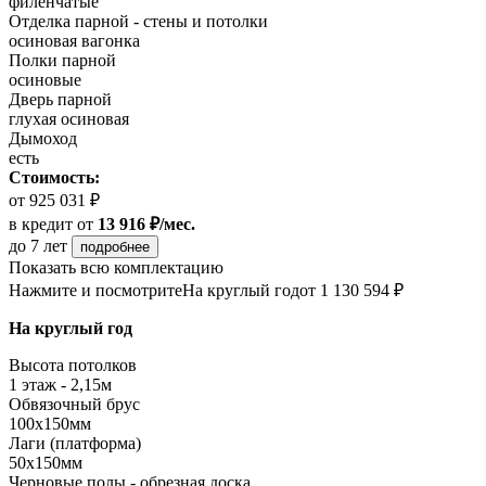
филенчатые
Отделка парной - стены и потолки
осиновая вагонка
Полки парной
осиновые
Дверь парной
глухая осиновая
Дымоход
есть
Стоимость:
от 925 031 ₽
в кредит
от
13 916 ₽/мес.
до 7 лет
подробнее
Показать всю комплектацию
Нажмите и посмотрите
На круглый год
от 1 130 594 ₽
На круглый год
Высота потолков
1 этаж - 2,15м
Обвязочный брус
100х150мм
Лаги (платформа)
50х150мм
Черновые полы - обрезная доска