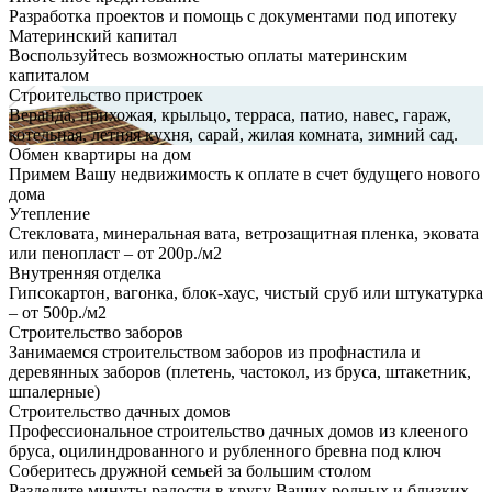
Разработка проектов и помощь с документами под ипотеку
Материнский капитал
Воспользуйтесь возможностью оплаты материнским
капиталом
Строительство пристроек
Веранда, прихожая, крыльцо, терраса, патио, навес, гараж,
котельная, летняя кухня, сарай, жилая комната, зимний сад.
Обмен квартиры на дом
Примем Вашу недвижимость к оплате в счет будущего нового
дома
Утепление
Стекловата, минеральная вата, ветрозащитная пленка, эковата
или пенопласт – от 200р./м2
Внутренняя отделка
Гипсокартон, вагонка, блок-хаус, чистый сруб или штукатурка
– от 500р./м2
Строительство заборов
Занимаемся строительством заборов из профнастила и
деревянных заборов (плетень, частокол, из бруса, штакетник,
шпалерные)
Строительство дачных домов
Профессиональное строительство дачных домов из клееного
бруса, оцилиндрованного и рубленного бревна под ключ
Соберитесь дружной семьей за большим столом
Разделите минуты радости в кругу Ваших родных и близких