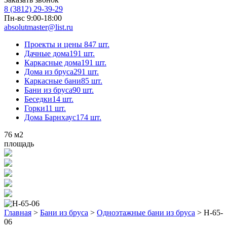
8 (3812) 29-39-29
Пн-вс 9:00-18:00
absolutmaster@list.ru
Проекты и цены
847 шт.
Дачные дома
191 шт.
Каркасные дома
191 шт.
Дома из бруса
291 шт.
Каркасные бани
85 шт.
Бани из бруса
90 шт.
Беседки
14 шт.
Горки
11 шт.
Дома Барнхаус
174 шт.
76
м2
площадь
Главная
>
Бани из бруса
>
Одноэтажные бани из бруса
>
Н-65-
06