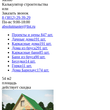
Калькулятор строительства
или
Заказать звонок
8 (3812) 29-39-29
Пн-вс 9:00-18:00
absolutmaster@list.ru
Проекты и цены
847 шт.
Дачные дома
191 шт.
Каркасные дома
191 шт.
Дома из бруса
291 шт.
Каркасные бани
85 шт.
Бани из бруса
90 шт.
Беседки
14 шт.
Горки
11 шт.
Дома Барнхаус
174 шт.
54
м2
площадь
действует скидка