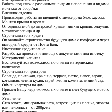
Работы под ключ с различными видами исполнения и видами
монтажа от 500р./м.п
Внешняя отделка
Производим работы по внешней отделке дома блок-хаусом.
Монтаж крыши и кровли
От односкатной до шатровой крыши; мягкая кровля, ондулин,
металлочерепица и др.
Строительство в кредит
Оплачивайте строительство будущего дома с комфортом через
выгодный кредит от Почта Банк
Ипотечное кредитование
Разработка проектов и помощь с документами под ипотеку
Материнский капитал
Воспользуйтесь возможностью оплаты материнским
капиталом
Строительство пристроек
Веранда, прихожая, крыльцо, терраса, патио, навес, гараж,
котельная, летняя кухня, сарай, жилая комната, зимний сад.
Обмен квартиры на дом
Примем Вашу недвижимость к оплате в счет будущего нового
дома
Утепление
Стекловата, минеральная вата, ветрозащитная пленка, эковата
или пенопласт – от 200р./м2
Внутренняя отделка