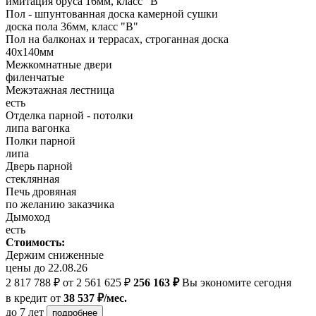
имитация бруса 16мм, класс "В"
Пол - шпунтованная доска камерной сушки
доска пола 36мм, класс "B"
Пол на балконах и террасах, строганная доска
40х140мм
Межкомнатные двери
филенчатые
Межэтажная лестница
есть
Отделка парной - потолки
липа вагонка
Полки парной
липа
Дверь парной
стеклянная
Печь дровяная
по желанию заказчика
Дымоход
есть
Стоимость:
Держим сниженные
цены до 22.08.26
2 817 788 ₽
от 2 561 625 ₽
256 163 ₽
Вы экономите сегодня
в кредит
от
38 537 ₽/мес.
до 7 лет
подробнее