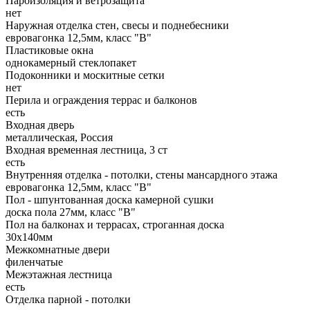
Пароизоляция и ветрозащита
нет
Наружная отделка стен, свесы и поднебесники
евровагонка 12,5мм, класс "В"
Пластиковые окна
однокамерный стеклопакет
Подоконники и москитные сетки
нет
Перила и ограждения террас и балконов
есть
Входная дверь
металлическая, Россия
Входная временная лестница, 3 ст
есть
Внутренняя отделка - потолки, стены мансардного этажа
евровагонка 12,5мм, класс "В"
Пол - шпунтованная доска камерной сушки
доска пола 27мм, класс "B"
Пол на балконах и террасах, строганная доска
30х140мм
Межкомнатные двери
филенчатые
Межэтажная лестница
есть
Отделка парной - потолки