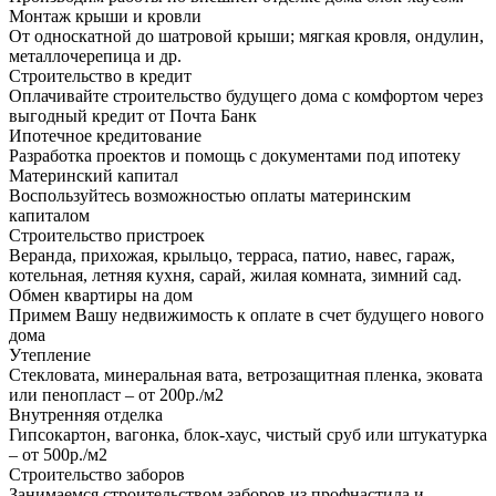
Монтаж крыши и кровли
От односкатной до шатровой крыши; мягкая кровля, ондулин,
металлочерепица и др.
Строительство в кредит
Оплачивайте строительство будущего дома с комфортом через
выгодный кредит от Почта Банк
Ипотечное кредитование
Разработка проектов и помощь с документами под ипотеку
Материнский капитал
Воспользуйтесь возможностью оплаты материнским
капиталом
Строительство пристроек
Веранда, прихожая, крыльцо, терраса, патио, навес, гараж,
котельная, летняя кухня, сарай, жилая комната, зимний сад.
Обмен квартиры на дом
Примем Вашу недвижимость к оплате в счет будущего нового
дома
Утепление
Стекловата, минеральная вата, ветрозащитная пленка, эковата
или пенопласт – от 200р./м2
Внутренняя отделка
Гипсокартон, вагонка, блок-хаус, чистый сруб или штукатурка
– от 500р./м2
Строительство заборов
Занимаемся строительством заборов из профнастила и