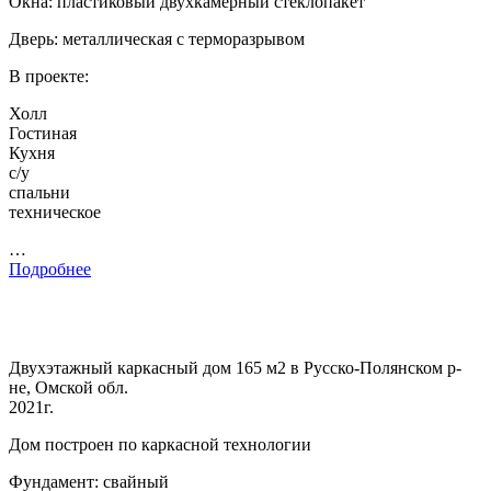
Окна: пластиковый двухкамерный стеклопакет
Дверь: металлическая с терморазрывом
В проекте:
Холл
Гостиная
Кухня
с/у
спальни
техническое
…
Подробнее
Двухэтажный каркасный дом 165 м2 в Русско-Полянском р-
не, Омской обл.
2021г.
Дом построен по каркасной технологии
Фундамент: свайный