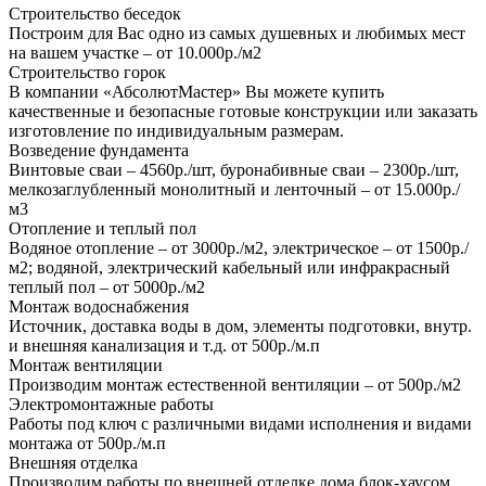
Строительство беседок
Построим для Вас одно из самых душевных и любимых мест
на вашем участке – от 10.000р./м2
Строительство горок
В компании «АбсолютМастер» Вы можете купить
качественные и безопасные готовые конструкции или заказать
изготовление по индивидуальным размерам.
Возведение фундамента
Винтовые сваи – 4560р./шт, буронабивные сваи – 2300р./шт,
мелкозаглубленный монолитный и ленточный – от 15.000р./
м3
Отопление и теплый пол
Водяное отопление – от 3000р./м2, электрическое – от 1500р./
м2; водяной, электрический кабельный или инфракрасный
теплый пол – от 5000р./м2
Монтаж водоснабжения
Источник, доставка воды в дом, элементы подготовки, внутр.
и внешняя канализация и т.д. от 500р./м.п
Монтаж вентиляции
Производим монтаж естественной вентиляции – от 500р./м2
Электромонтажные работы
Работы под ключ с различными видами исполнения и видами
монтажа от 500р./м.п
Внешняя отделка
Производим работы по внешней отделке дома блок-хаусом.