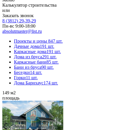
Калькулятор строительства
или
Заказать звонок
8 (3812) 29-39-29
Пн-вс 9:00-18:00
absolutmaster@list.ru
Проекты и цены
847 шт.
Дачные дома
191 шт.
Каркасные дома
191 шт.
Дома из бруса
291 шт.
Каркасные бани
85 шт.
Бани из бруса
90 шт.
Беседки
14 шт.
Горки
11 шт.
Дома Барнхаус
174 шт.
149
м2
площадь