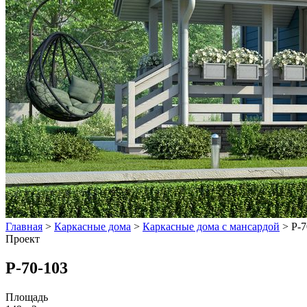
Главная
>
Каркасные дома
>
Каркасные дома с мансардой
>
Р-7
Проект
Р-70-103
Площадь