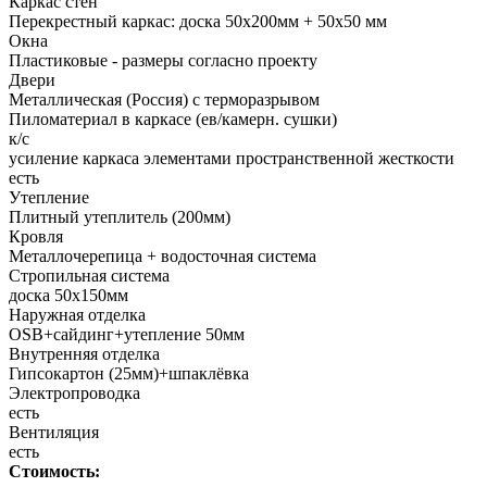
Каркас стен
Перекрестный каркас: доска 50х200мм + 50х50 мм
Окна
Пластиковые - размеры согласно проекту
Двери
Металлическая (Россия) с терморазрывом
Пиломатериал в каркасе (ев/камерн. сушки)
к/с
усиление каркаса элементами пространственной жесткости
есть
Утепление
Плитный утеплитель (200мм)
Кровля
Металлочерепица + водосточная система
Стропильная система
доска 50х150мм
Наружная отделка
OSB+cайдинг+утепление 50мм
Внутренняя отделка
Гипсокартон (25мм)+шпаклёвка
Электропроводка
есть
Вентиляция
есть
Стоимость: