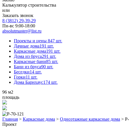
Калькулятор строительства
или
Заказать звонок
8 (3812) 29-39-29
Пн-вс 9:00-18:00
absolutmaster@list.ru
Проекты и цены
847 шт.
Дачные дома
191 шт.
Каркасные дома
191 шт.
Дома из бруса
291 шт.
Каркасные бани
85 шт.
Бани из бруса
90 шт.
Беседки
14 шт.
Горки
11 шт.
Дома Барнхаус
174 шт.
96
м2
площадь
Главная
>
Каркасные дома
>
Одноэтажные каркасные дома
>
Р
Проект