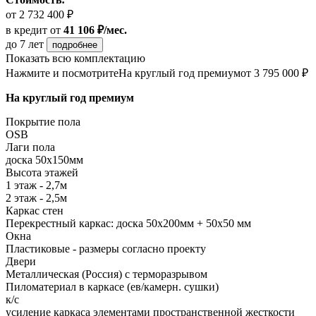
от 2 732 400 ₽
в кредит
от
41 106 ₽/мес.
до 7 лет
подробнее
Показать всю комплектацию
Нажмите и посмотрите
На круглый год премиум
от 3 795 000 ₽
На круглый год премиум
Покрытие пола
ОSB
Лаги пола
доска 50х150мм
Высота этажей
1 этаж - 2,7м
2 этаж - 2,5м
Каркас стен
Перекрестный каркас: доска 50х200мм + 50х50 мм
Окна
Пластиковые - размеры согласно проекту
Двери
Металлическая (Россия) с терморазрывом
Пиломатериал в каркасе (ев/камерн. сушки)
к/с
усиление каркаса элементами пространственной жесткости