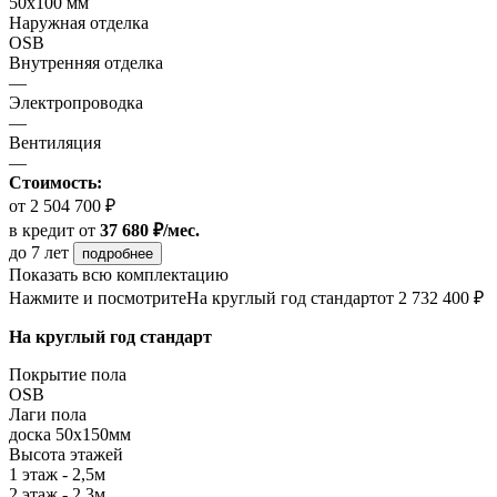
50х100 мм
Наружная отделка
OSB
Внутренняя отделка
—
Электропроводка
—
Вентиляция
—
Стоимость:
от 2 504 700 ₽
в кредит
от
37 680 ₽/мес.
до 7 лет
подробнее
Показать всю комплектацию
Нажмите и посмотрите
На круглый год стандарт
от 2 732 400 ₽
На круглый год стандарт
Покрытие пола
ОSB
Лаги пола
доска 50х150мм
Высота этажей
1 этаж - 2,5м
2 этаж - 2,3м