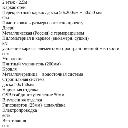
2 этаж - 2,5м
Каркас стен
Перекрестный каркас: доска 50х200мм + 50х50 мм
Окна
Пластиковые - размеры согласно проекту
Двери
Металлическая (Россия) с терморазрывом
Пиломатериал в каркасе (ев/камерн. сушки)
к/с
усиление каркаса элементами пространственной жесткости
есть
Утепление
Плитный утеплитель (200мм)
Кровля
Металлочерепица + водосточная система
Стропильная система
доска 50х150мм
Наружная отделка
OSB+cайдинг+утепление 50мм
Внутренняя отделка
Гипсокартон (25мм)+шпаклёвка
Электропроводка
есть
Вентиляция
есть