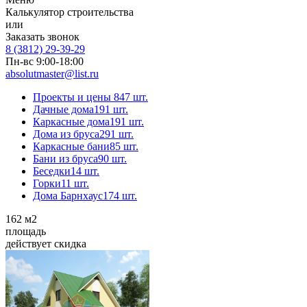
Калькулятор строительства
или
Заказать звонок
8 (3812) 29-39-29
Пн-вс 9:00-18:00
absolutmaster@list.ru
Проекты и цены
847 шт.
Дачные дома
191 шт.
Каркасные дома
191 шт.
Дома из бруса
291 шт.
Каркасные бани
85 шт.
Бани из бруса
90 шт.
Беседки
14 шт.
Горки
11 шт.
Дома Барнхаус
174 шт.
162
м2
площадь
действует скидка