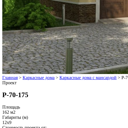
Главная
>
Каркасные дома
>
Каркасные дома с мансардой
>
Р-7
Проект
Р-70-175
Площадь
162 м2
Габариты (м)
12x9
Стоимость проекта от: