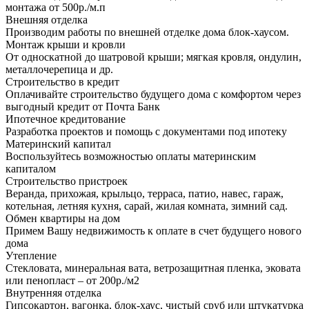
монтажа от 500р./м.п
Внешняя отделка
Производим работы по внешней отделке дома блок-хаусом.
Монтаж крыши и кровли
От односкатной до шатровой крыши; мягкая кровля, ондулин,
металлочерепица и др.
Строительство в кредит
Оплачивайте строительство будущего дома с комфортом через
выгодный кредит от Почта Банк
Ипотечное кредитование
Разработка проектов и помощь с документами под ипотеку
Материнский капитал
Воспользуйтесь возможностью оплаты материнским
капиталом
Строительство пристроек
Веранда, прихожая, крыльцо, терраса, патио, навес, гараж,
котельная, летняя кухня, сарай, жилая комната, зимний сад.
Обмен квартиры на дом
Примем Вашу недвижимость к оплате в счет будущего нового
дома
Утепление
Стекловата, минеральная вата, ветрозащитная пленка, эковата
или пенопласт – от 200р./м2
Внутренняя отделка
Гипсокартон, вагонка, блок-хаус, чистый сруб или штукатурка