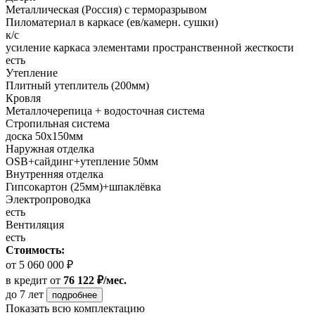
Металлическая (Россия) с терморазрывом
Пиломатериал в каркасе (ев/камерн. сушки)
к/с
усиление каркаса элементами пространственной жесткости
есть
Утепление
Плитный утеплитель (200мм)
Кровля
Металлочерепица + водосточная система
Стропильная система
доска 50х150мм
Наружная отделка
OSB+cайдинг+утепление 50мм
Внутренняя отделка
Гипсокартон (25мм)+шпаклёвка
Электропроводка
есть
Вентиляция
есть
Стоимость:
от 5 060 000 ₽
в кредит
от
76 122 ₽/мес.
до 7 лет
подробнее
Показать всю комплектацию