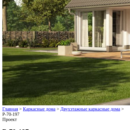
Главная
>
Каркасные дома
>
Двухэтажные каркасные дома
>
Р-70-197
Проект