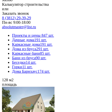
Калькулятор строительства
или
Заказать звонок
8 (3812) 29-39-29
Пн-вс 9:00-18:00
absolutmaster@list.ru
Проекты и цены
847 шт.
Дачные дома
191 шт.
Каркасные дома
191 шт.
Дома из бруса
291 шт.
Каркасные бани
85 шт.
Бани из бруса
90 шт.
Беседки
14 шт.
Горки
11 шт.
Дома Барнхаус
174 шт.
128
м2
площадь