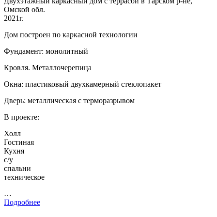
Двухэтажный каркасный дом с террасой в Тарском р-не,
Омской обл.
2021г.
Дом построен по каркасной технологии
Фундамент: монолитный
Кровля. Металлочерепица
Окна: пластиковый двухкамерный стеклопакет
Дверь: металлическая с терморазрывом
В проекте:
Холл
Гостиная
Кухня
с/у
спальни
техническое
…
Подробнее