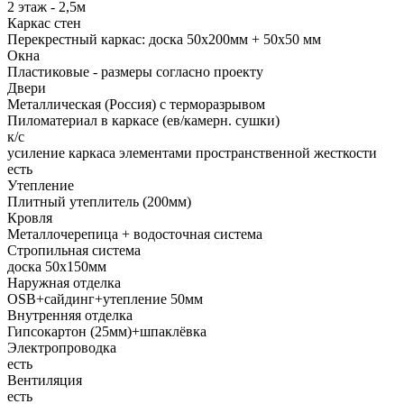
2 этаж - 2,5м
Каркас стен
Перекрестный каркас: доска 50х200мм + 50х50 мм
Окна
Пластиковые - размеры согласно проекту
Двери
Металлическая (Россия) с терморазрывом
Пиломатериал в каркасе (ев/камерн. сушки)
к/с
усиление каркаса элементами пространственной жесткости
есть
Утепление
Плитный утеплитель (200мм)
Кровля
Металлочерепица + водосточная система
Стропильная система
доска 50х150мм
Наружная отделка
OSB+cайдинг+утепление 50мм
Внутренняя отделка
Гипсокартон (25мм)+шпаклёвка
Электропроводка
есть
Вентиляция
есть