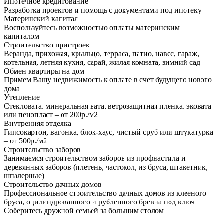
Ипотечное кредитование
Разработка проектов и помощь с документами под ипотеку
Материнский капитал
Воспользуйтесь возможностью оплаты материнским
капиталом
Строительство пристроек
Веранда, прихожая, крыльцо, терраса, патио, навес, гараж,
котельная, летняя кухня, сарай, жилая комната, зимний сад.
Обмен квартиры на дом
Примем Вашу недвижимость к оплате в счет будущего нового
дома
Утепление
Стекловата, минеральная вата, ветрозащитная пленка, эковата
или пенопласт – от 200р./м2
Внутренняя отделка
Гипсокартон, вагонка, блок-хаус, чистый сруб или штукатурка
– от 500р./м2
Строительство заборов
Занимаемся строительством заборов из профнастила и
деревянных заборов (плетень, частокол, из бруса, штакетник,
шпалерные)
Строительство дачных домов
Профессиональное строительство дачных домов из клееного
бруса, оцилиндрованного и рубленного бревна под ключ
Соберитесь дружной семьей за большим столом