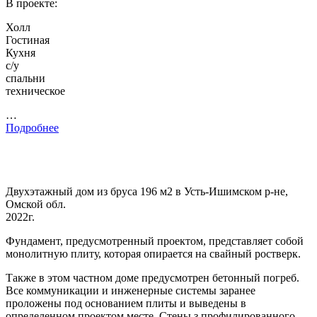
В проекте:
Холл
Гостиная
Кухня
с/у
спальни
техническое
…
Подробнее
Двухэтажный дом из бруса 196 м2 в Усть-Ишимском р-не,
Омской обл.
2022г.
Фундамент, предусмотренный проектом, представляет собой
монолитную плиту, которая опирается на свайный ростверк.
Также в этом частном доме предусмотрен бетонный погреб.
Все коммуникации и инженерные системы заранее
проложены под основанием плиты и выведены в
определенном проектом месте. Стены з профилированного