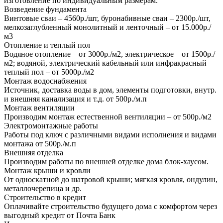
изготовление по индивидуальным размерам.
Возведение фундамента
Винтовые сваи – 4560р./шт, буронабивные сваи – 2300р./шт,
мелкозаглубленный монолитный и ленточный – от 15.000р./
м3
Отопление и теплый пол
Водяное отопление – от 3000р./м2, электрическое – от 1500р./
м2; водяной, электрический кабельный или инфракрасный
теплый пол – от 5000р./м2
Монтаж водоснабжения
Источник, доставка воды в дом, элементы подготовки, внутр.
и внешняя канализация и т.д. от 500р./м.п
Монтаж вентиляции
Производим монтаж естественной вентиляции – от 500р./м2
Электромонтажные работы
Работы под ключ с различными видами исполнения и видами
монтажа от 500р./м.п
Внешняя отделка
Производим работы по внешней отделке дома блок-хаусом.
Монтаж крыши и кровли
От односкатной до шатровой крыши; мягкая кровля, ондулин,
металлочерепица и др.
Строительство в кредит
Оплачивайте строительство будущего дома с комфортом через
выгодный кредит от Почта Банк