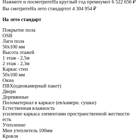
Нажмите и посмотрите
На круглый год премиум
от 6 522 656 ₽
Вы смотрите
На лето стандарт
от 4 304 954 ₽
На лето стандарт
Покрытие пола
OSB
Лаги пола
50х100 мм
Высота этажей
1 этаж - 2,5м
2 этаж - 2,3м
Каркас стен
50х100 мм
Окна
ПВХ(однокамерный пакет)
Двери
Деревянные
Пиломатериал в каркасе (ев/камерн. сушки)
Естественная влажность
усиление каркаса элементами пространственной жесткости
есть
Утепление
Мин утеплитель 100мм
Кровля