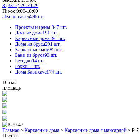
8 (3812) 29-39-29
Пн-вс 9:00-18:00
absolutmaster@list.ru
Проекты и цены
847 шт.
Дачные дома
191 шт.
Каркасные дома
191 шт.
Дома из бруса
291 шт.
Каркасные бани
85 шт.
Бани из бруса
90 шт.
Беседки
14 шт.
Горки
11 шт.
Дома Барнхаус
174 шт.
165
м2
площадь
Главная
>
Каркасные дома
>
Каркасные дома с мансардой
>
Р-7
Проект