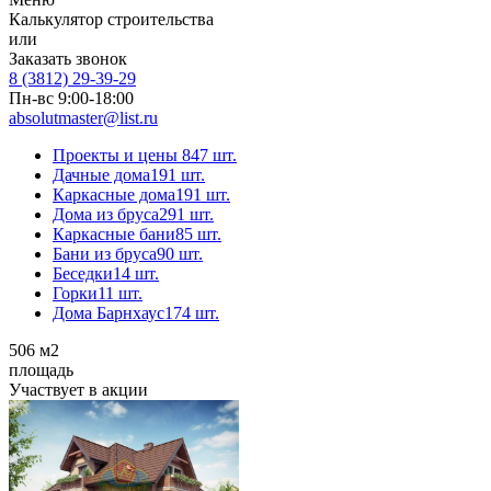
Калькулятор строительства
или
Заказать звонок
8 (3812) 29-39-29
Пн-вс 9:00-18:00
absolutmaster@list.ru
Проекты и цены
847 шт.
Дачные дома
191 шт.
Каркасные дома
191 шт.
Дома из бруса
291 шт.
Каркасные бани
85 шт.
Бани из бруса
90 шт.
Беседки
14 шт.
Горки
11 шт.
Дома Барнхаус
174 шт.
506
м2
площадь
Участвует в акции