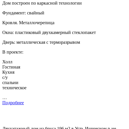
Дом построен по каркасной технологии
Фундамент: свайный
Кровля. Металлочерепица
Окна: пластиковый двухкамерный стеклопакет
Дверь: металлическая с терморазрывом
В проекте:
Холл
Гостиная
Кухня
с/у
спальни
техническое
…
Подробнее
Двухэтажный дом из бруса 196 м2 в Усть-Ишимском р-не,