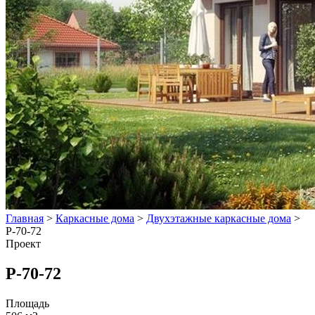
Главная
>
Каркасные дома
>
Двухэтажные каркасные дома
>
Р-70-72
Проект
Р-70-72
Площадь