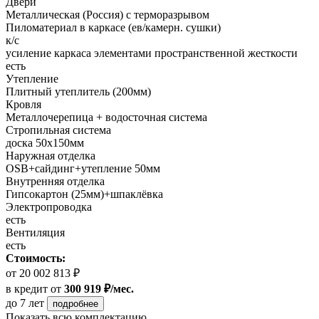
Двери
Металлическая (Россия) с терморазрывом
Пиломатериал в каркасе (ев/камерн. сушки)
к/с
усиление каркаса элементами пространственной жесткости
есть
Утепление
Плитный утеплитель (200мм)
Кровля
Металлочерепица + водосточная система
Стропильная система
доска 50х150мм
Наружная отделка
OSB+cайдинг+утепление 50мм
Внутренняя отделка
Гипсокартон (25мм)+шпаклёвка
Электропроводка
есть
Вентиляция
есть
Стоимость:
от 20 002 813 ₽
в кредит
от
300 919 ₽/мес.
до 7 лет
подробнее
Показать всю комплектацию