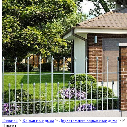
Главная
>
Каркасные дома
>
Двухэтажные каркасные дома
>
Р-
Проект