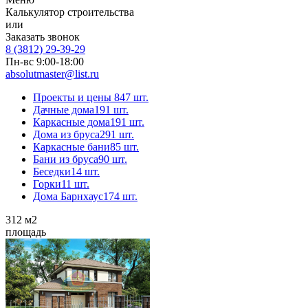
Калькулятор строительства
или
Заказать звонок
8 (3812) 29-39-29
Пн-вс 9:00-18:00
absolutmaster@list.ru
Проекты и цены
847 шт.
Дачные дома
191 шт.
Каркасные дома
191 шт.
Дома из бруса
291 шт.
Каркасные бани
85 шт.
Бани из бруса
90 шт.
Беседки
14 шт.
Горки
11 шт.
Дома Барнхаус
174 шт.
312
м2
площадь