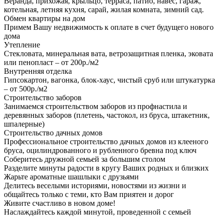
Веранда, прихожая, крыльцо, терраса, патио, навес, гараж,
котельная, летняя кухня, сарай, жилая комната, зимний сад.
Обмен квартиры на дом
Примем Вашу недвижимость к оплате в счет будущего нового
дома
Утепление
Стекловата, минеральная вата, ветрозащитная пленка, эковата
или пенопласт – от 200р./м2
Внутренняя отделка
Гипсокартон, вагонка, блок-хаус, чистый сруб или штукатурка
– от 500р./м2
Строительство заборов
Занимаемся строительством заборов из профнастила и
деревянных заборов (плетень, частокол, из бруса, штакетник,
шпалерные)
Строительство дачных домов
Профессиональное строительство дачных домов из клееного
бруса, оцилиндрованного и рубленного бревна под ключ
Соберитесь дружной семьей за большим столом
Разделите минуты радости в кругу Ваших родных и близких
Жарьте ароматные шашлыки с друзьями
Делитесь веселыми историями, новостями из жизни и
общайтесь только с теми, кто Вам приятен и дорог
Живите счастливо в новом доме!
Наслаждайтесь каждой минутой, проведенной с семьей