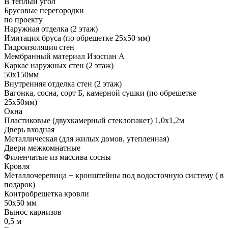
В теплый угол
Брусовые перегородки
по проекту
Наружная отделка (2 этаж)
Имитация бруса (по обрешетке 25х50 мм)
Гидроизоляция стен
Мембранный материал Изоспан А
Каркас наружных стен (2 этаж)
50х150мм
Внутренняя отделка стен (2 этаж)
Вагонка, сосна, сорт Б, камерной сушки (по обрешетке
25х50мм)
Окна
Пластиковые (двухкамерный стеклопакет) 1,0х1,2м
Дверь входная
Металлическая (для жилых домов, утепленная)
Двери межкомнатные
Филенчатые из массива сосны
Кровля
Металлочерепица + кронштейны под водосточную систему ( в
подарок)
Контробрешетка кровли
50х50 мм
Вынос карнизов
0,5 м