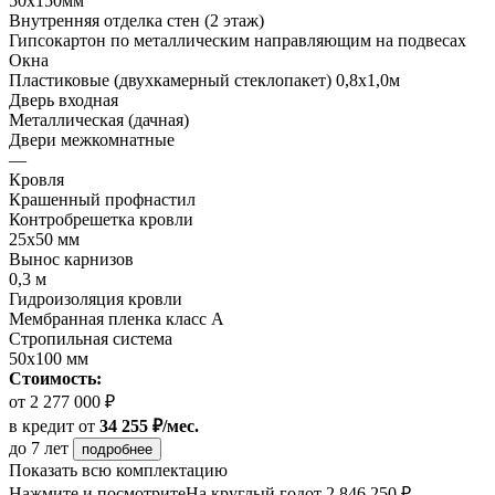
50х150мм
Внутренняя отделка стен (2 этаж)
Гипсокартон по металлическим направляющим на подвесах
Окна
Пластиковые (двухкамерный стеклопакет) 0,8х1,0м
Дверь входная
Металлическая (дачная)
Двери межкомнатные
—
Кровля
Крашенный профнастил
Контробрешетка кровли
25х50 мм
Вынос карнизов
0,3 м
Гидроизоляция кровли
Мембранная пленка класс А
Стропильная система
50х100 мм
Стоимость:
от 2 277 000 ₽
в кредит
от
34 255 ₽/мес.
до 7 лет
подробнее
Показать всю комплектацию
Нажмите и посмотрите
На круглый год
от 2 846 250 ₽