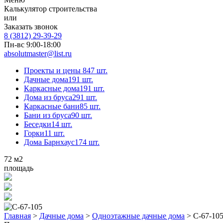
Калькулятор строительства
или
Заказать звонок
8 (3812) 29-39-29
Пн-вс 9:00-18:00
absolutmaster@list.ru
Проекты и цены
847 шт.
Дачные дома
191 шт.
Каркасные дома
191 шт.
Дома из бруса
291 шт.
Каркасные бани
85 шт.
Бани из бруса
90 шт.
Беседки
14 шт.
Горки
11 шт.
Дома Барнхаус
174 шт.
72
м2
площадь
Главная
>
Дачные дома
>
Одноэтажные дачные дома
>
С-67-10