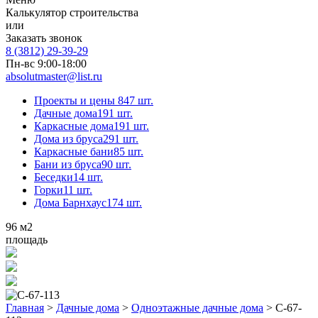
Калькулятор строительства
или
Заказать звонок
8 (3812) 29-39-29
Пн-вс 9:00-18:00
absolutmaster@list.ru
Проекты и цены
847 шт.
Дачные дома
191 шт.
Каркасные дома
191 шт.
Дома из бруса
291 шт.
Каркасные бани
85 шт.
Бани из бруса
90 шт.
Беседки
14 шт.
Горки
11 шт.
Дома Барнхаус
174 шт.
96
м2
площадь
Главная
>
Дачные дома
>
Одноэтажные дачные дома
>
С-67-