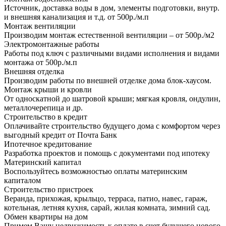
Источник, доставка воды в дом, элементы подготовки, внутр.
и внешняя канализация и т.д. от 500р./м.п
Монтаж вентиляции
Производим монтаж естественной вентиляции – от 500р./м2
Электромонтажные работы
Работы под ключ с различными видами исполнения и видами
монтажа от 500р./м.п
Внешняя отделка
Производим работы по внешней отделке дома блок-хаусом.
Монтаж крыши и кровли
От односкатной до шатровой крыши; мягкая кровля, ондулин,
металлочерепица и др.
Строительство в кредит
Оплачивайте строительство будущего дома с комфортом через
выгодный кредит от Почта Банк
Ипотечное кредитование
Разработка проектов и помощь с документами под ипотеку
Материнский капитал
Воспользуйтесь возможностью оплаты материнским
капиталом
Строительство пристроек
Веранда, прихожая, крыльцо, терраса, патио, навес, гараж,
котельная, летняя кухня, сарай, жилая комната, зимний сад.
Обмен квартиры на дом
Примем Вашу недвижимость к оплате в счет будущего нового