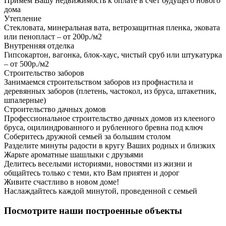
Примем Вашу недвижимость к оплате в счет будущего нового
дома
Утепление
Стекловата, минеральная вата, ветрозащитная пленка, эковата
или пенопласт – от 200р./м2
Внутренняя отделка
Гипсокартон, вагонка, блок-хаус, чистый сруб или штукатурка
– от 500р./м2
Строительство заборов
Занимаемся строительством заборов из профнастила и
деревянных заборов (плетень, частокол, из бруса, штакетник,
шпалерные)
Строительство дачных домов
Профессиональное строительство дачных домов из клееного
бруса, оцилиндрованного и рубленного бревна под ключ
Соберитесь дружной семьей за большим столом
Разделите минуты радости в кругу Ваших родных и близких
Жарьте ароматные шашлыки с друзьями
Делитесь веселыми историями, новостями из жизни и
общайтесь только с теми, кто Вам приятен и дорог
Живите счастливо в новом доме!
Наслаждайтесь каждой минутой, проведенной с семьей
Посмотрите наши построенные объекты