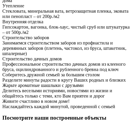
дома
Утепление
Стекловата, минеральная вата, ветрозащитная пленка, эковата
или пенопласт – от 200р./м2
Внутренняя отделка
Гипсокартон, вагонка, блок-хаус, чистый сруб или штукатурка
– от 500р./м2
Строительство заборов
Занимаемся строительством заборов из профнастила и
деревянных заборов (плетень, частокол, из бруса, штакетник,
шпалерные)
Строительство дачных домов
Профессиональное строительство дачных домов из клееного
бруса, оцилиндрованного и рубленного бревна под ключ
Соберитесь дружной семьей за большим столом
Разделите минуты радости в кругу Ваших родных и близких
Жарьте ароматные шашлыки с друзьями
Делитесь веселыми историями, новостями из жизни и
общайтесь только с теми, кто Вам приятен и дорог
Живите счастливо в новом доме!
Наслаждайтесь каждой минутой, проведенной с семьей
Посмотрите наши построенные объекты