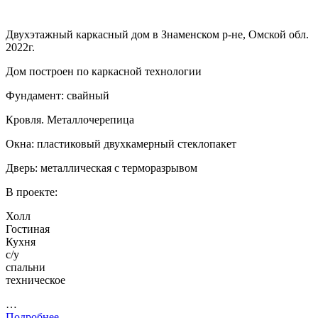
Двухэтажный каркасный дом в Знаменском р-не, Омской обл.
2022г.
Дом построен по каркасной технологии
Фундамент: свайный
Кровля. Металлочерепица
Окна: пластиковый двухкамерный стеклопакет
Дверь: металлическая с терморазрывом
В проекте:
Холл
Гостиная
Кухня
с/у
спальни
техническое
…
Подробнее