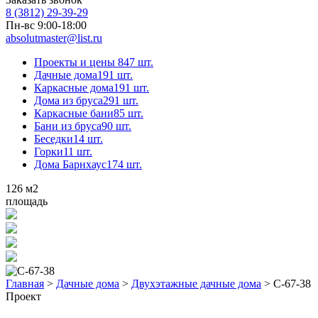
8 (3812) 29-39-29
Пн-вс 9:00-18:00
absolutmaster@list.ru
Проекты и цены
847 шт.
Дачные дома
191 шт.
Каркасные дома
191 шт.
Дома из бруса
291 шт.
Каркасные бани
85 шт.
Бани из бруса
90 шт.
Беседки
14 шт.
Горки
11 шт.
Дома Барнхаус
174 шт.
126
м2
площадь
Главная
>
Дачные дома
>
Двухэтажные дачные дома
>
С-67-38
Проект