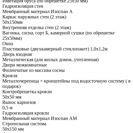
Имитация бруса (по обрешетке 25х50 мм)
Гидроизоляция стен
Мембранный материал Изоспан А
Каркас наружных стен (2 этаж)
50х150мм
Внутренняя отделка стен (2 этаж)
Вагонка, сосна, сорт Б, камерной сушки (по обрешетке
25х50мм)
Окна
Пластиковые (двухкамерный стеклопакет) 1,0х1,2м
Дверь входная
Металлическая (для жилых домов, утепленная)
Двери межкомнатные
Филенчатые из массива сосны
Кровля
Металлочерепица + кронштейны под водосточную систему ( в
подарок)
Контробрешетка кровли
50х50 мм
Вынос карнизов
0,5 м
Гидроизоляция кровли
Мембранный материал Изоспан АМ
Стропильная система
50х150 мм