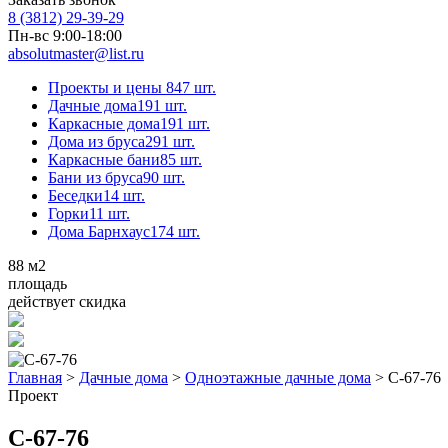
8 (3812) 29-39-29
Пн-вс 9:00-18:00
absolutmaster@list.ru
Проекты и цены
847 шт.
Дачные дома
191 шт.
Каркасные дома
191 шт.
Дома из бруса
291 шт.
Каркасные бани
85 шт.
Бани из бруса
90 шт.
Беседки
14 шт.
Горки
11 шт.
Дома Барнхаус
174 шт.
88
м2
площадь
действует скидка
Главная
>
Дачные дома
>
Одноэтажные дачные дома
>
С-67-76
Проект
С-67-76