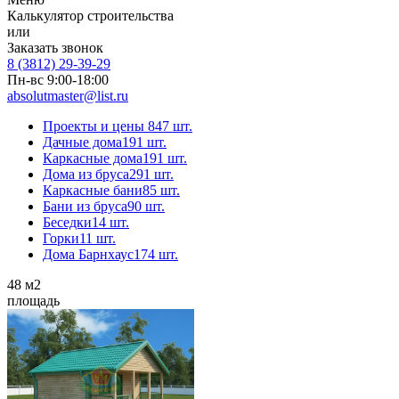
Калькулятор строительства
или
Заказать звонок
8 (3812) 29-39-29
Пн-вс 9:00-18:00
absolutmaster@list.ru
Проекты и цены
847 шт.
Дачные дома
191 шт.
Каркасные дома
191 шт.
Дома из бруса
291 шт.
Каркасные бани
85 шт.
Бани из бруса
90 шт.
Беседки
14 шт.
Горки
11 шт.
Дома Барнхаус
174 шт.
48
м2
площадь