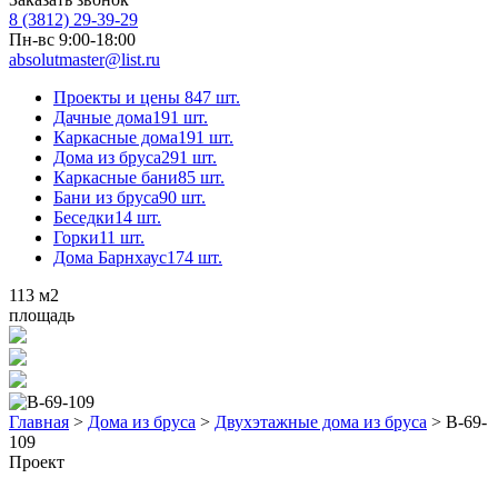
8 (3812) 29-39-29
Пн-вс 9:00-18:00
absolutmaster@list.ru
Проекты и цены
847 шт.
Дачные дома
191 шт.
Каркасные дома
191 шт.
Дома из бруса
291 шт.
Каркасные бани
85 шт.
Бани из бруса
90 шт.
Беседки
14 шт.
Горки
11 шт.
Дома Барнхаус
174 шт.
113
м2
площадь
Главная
>
Дома из бруса
>
Двухэтажные дома из бруса
>
В-69-
109
Проект