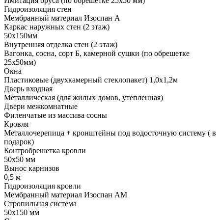
Имитация бруса (по обрешетке 25х50 мм)
Гидроизоляция стен
Мембранный материал Изоспан А
Каркас наружных стен (2 этаж)
50х150мм
Внутренняя отделка стен (2 этаж)
Вагонка, сосна, сорт Б, камерной сушки (по обрешетке
25х50мм)
Окна
Пластиковые (двухкамерный стеклопакет) 1,0х1,2м
Дверь входная
Металлическая (для жилых домов, утепленная)
Двери межкомнатные
Филенчатые из массива сосны
Кровля
Металлочерепица + кронштейны под водосточную систему ( в
подарок)
Контробрешетка кровли
50х50 мм
Вынос карнизов
0,5 м
Гидроизоляция кровли
Мембранный материал Изоспан АМ
Стропильная система
50х150 мм