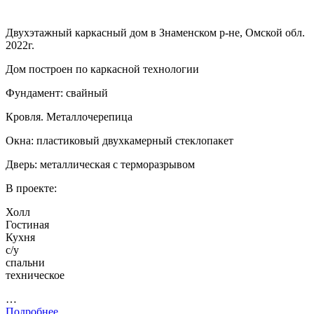
Двухэтажный каркасный дом в Знаменском р-не, Омской обл.
2022г.
Дом построен по каркасной технологии
Фундамент: свайный
Кровля. Металлочерепица
Окна: пластиковый двухкамерный стеклопакет
Дверь: металлическая с терморазрывом
В проекте:
Холл
Гостиная
Кухня
с/у
спальни
техническое
…
Подробнее