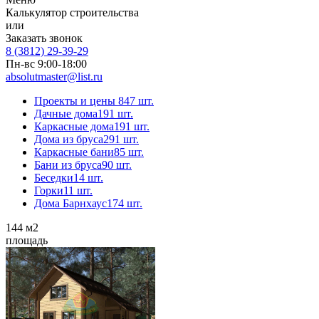
Калькулятор строительства
или
Заказать звонок
8 (3812) 29-39-29
Пн-вс 9:00-18:00
absolutmaster@list.ru
Проекты и цены
847 шт.
Дачные дома
191 шт.
Каркасные дома
191 шт.
Дома из бруса
291 шт.
Каркасные бани
85 шт.
Бани из бруса
90 шт.
Беседки
14 шт.
Горки
11 шт.
Дома Барнхаус
174 шт.
144
м2
площадь