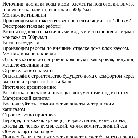
Источник, доставка воды в дом, элементы подготовки, внутр.
и внешняя канализация и т.д. от 500р./м.п
Монтаж вентиляции
Производим монтаж естественной вентиляции – от 500р./м2
Электромонтажные работы
Работы под ключ с различными видами исполнения и видами
монтажа от 500р./м.п
Внешняя отделка
Производим работы по внешней отделке дома блок-хаусом.
Монтаж крыши и кровли
От односкатной до шатровой крыши; мягкая кровля, ондулин,
металлочерепица и др.
Строительство в кредит
Оплачивайте строительство будущего дома с комфортом через
выгодный кредит от Почта Банк
Ипотечное кредитование
Разработка проектов и помощь с документами под ипотеку
Материнский капитал
Воспользуйтесь возможностью оплаты материнским
капиталом
Строительство пристроек
Веранда, прихожая, крыльцо, терраса, патио, навес, гараж,
котельная, летняя кухня, сарай, жилая комната, зимний сад.
Обмен квартиры на дом
Примем Вашу недвижимость к оплате в счет будущего нового