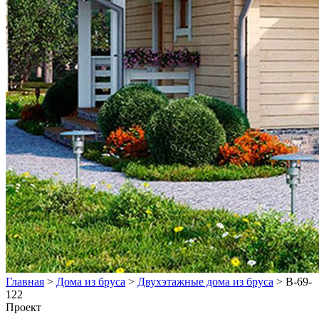
Главная
>
Дома из бруса
>
Двухэтажные дома из бруса
>
В-69-
122
Проект