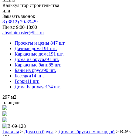
Калькулятор строительства
или
Заказать звонок
8 (3812) 29-39-29
Пн-вс 9:00-18:00
absolutmaster@list.ru
Проекты и цены
847 шт.
Дачные дома
191 шт.
Каркасные дома
191 шт.
Дома из бруса
291 шт.
Каркасные бани
85 шт.
Бани из бруса
90 шт.
Беседки
14 шт.
Горки
11 шт.
Дома Барнхаус
174 шт.
297
м2
площадь
Главная
>
Дома из бруса
>
Дома из бруса с мансардой
>
В-69-