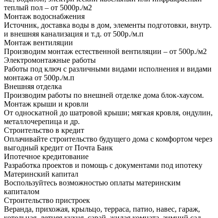
теплый пол – от 5000р./м2
Монтаж водоснабжения
Источник, доставка воды в дом, элементы подготовки, внутр.
и внешняя канализация и т.д. от 500р./м.п
Монтаж вентиляции
Производим монтаж естественной вентиляции – от 500р./м2
Электромонтажные работы
Работы под ключ с различными видами исполнения и видами
монтажа от 500р./м.п
Внешняя отделка
Производим работы по внешней отделке дома блок-хаусом.
Монтаж крыши и кровли
От односкатной до шатровой крыши; мягкая кровля, ондулин,
металлочерепица и др.
Строительство в кредит
Оплачивайте строительство будущего дома с комфортом через
выгодный кредит от Почта Банк
Ипотечное кредитование
Разработка проектов и помощь с документами под ипотеку
Материнский капитал
Воспользуйтесь возможностью оплаты материнским
капиталом
Строительство пристроек
Веранда, прихожая, крыльцо, терраса, патио, навес, гараж,
котельная, летняя кухня, сарай, жилая комната, зимний сад.