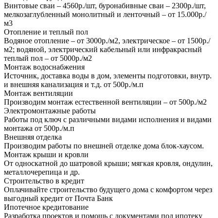
Винтовые сваи – 4560р./шт, буронабивные сваи – 2300р./шт,
мелкозаглубленный монолитный и ленточный – от 15.000р./
м3
Отопление и теплый пол
Водяное отопление – от 3000р./м2, электрическое – от 1500р./
м2; водяной, электрический кабельный или инфракрасный
теплый пол – от 5000р./м2
Монтаж водоснабжения
Источник, доставка воды в дом, элементы подготовки, внутр.
и внешняя канализация и т.д. от 500р./м.п
Монтаж вентиляции
Производим монтаж естественной вентиляции – от 500р./м2
Электромонтажные работы
Работы под ключ с различными видами исполнения и видами
монтажа от 500р./м.п
Внешняя отделка
Производим работы по внешней отделке дома блок-хаусом.
Монтаж крыши и кровли
От односкатной до шатровой крыши; мягкая кровля, ондулин,
металлочерепица и др.
Строительство в кредит
Оплачивайте строительство будущего дома с комфортом через
выгодный кредит от Почта Банк
Ипотечное кредитование
Разработка проектов и помощь с документами под ипотеку