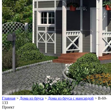
Главная
>
Дома из бруса
>
Дома из бруса с мансардой
>
В-69-
133
Проект