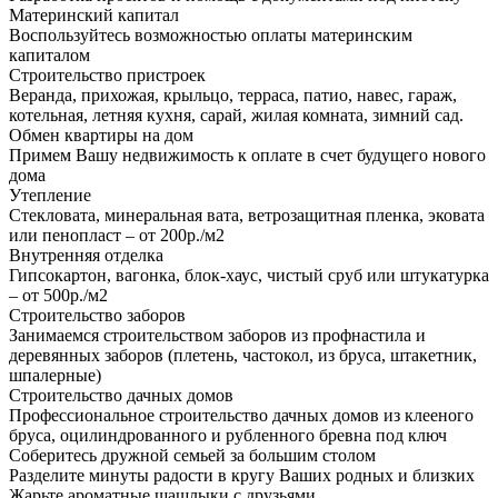
Материнский капитал
Воспользуйтесь возможностью оплаты материнским
капиталом
Строительство пристроек
Веранда, прихожая, крыльцо, терраса, патио, навес, гараж,
котельная, летняя кухня, сарай, жилая комната, зимний сад.
Обмен квартиры на дом
Примем Вашу недвижимость к оплате в счет будущего нового
дома
Утепление
Стекловата, минеральная вата, ветрозащитная пленка, эковата
или пенопласт – от 200р./м2
Внутренняя отделка
Гипсокартон, вагонка, блок-хаус, чистый сруб или штукатурка
– от 500р./м2
Строительство заборов
Занимаемся строительством заборов из профнастила и
деревянных заборов (плетень, частокол, из бруса, штакетник,
шпалерные)
Строительство дачных домов
Профессиональное строительство дачных домов из клееного
бруса, оцилиндрованного и рубленного бревна под ключ
Соберитесь дружной семьей за большим столом
Разделите минуты радости в кругу Ваших родных и близких
Жарьте ароматные шашлыки с друзьями