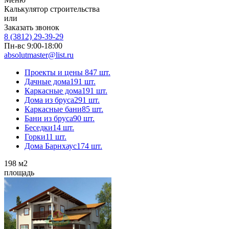
Калькулятор строительства
или
Заказать звонок
8 (3812) 29-39-29
Пн-вс 9:00-18:00
absolutmaster@list.ru
Проекты и цены
847 шт.
Дачные дома
191 шт.
Каркасные дома
191 шт.
Дома из бруса
291 шт.
Каркасные бани
85 шт.
Бани из бруса
90 шт.
Беседки
14 шт.
Горки
11 шт.
Дома Барнхаус
174 шт.
198
м2
площадь