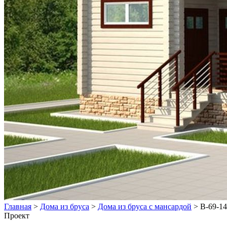
Главная
>
Дома из бруса
>
Дома из бруса с мансардой
>
В-69-1
Проект