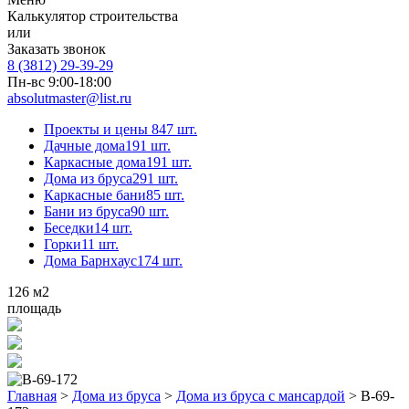
Калькулятор строительства
или
Заказать звонок
8 (3812) 29-39-29
Пн-вс 9:00-18:00
absolutmaster@list.ru
Проекты и цены
847 шт.
Дачные дома
191 шт.
Каркасные дома
191 шт.
Дома из бруса
291 шт.
Каркасные бани
85 шт.
Бани из бруса
90 шт.
Беседки
14 шт.
Горки
11 шт.
Дома Барнхаус
174 шт.
126
м2
площадь
Главная
>
Дома из бруса
>
Дома из бруса с мансардой
>
В-69-