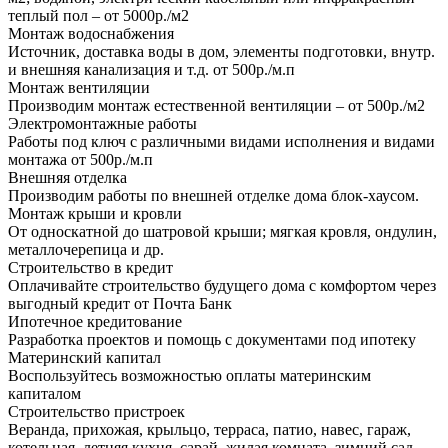
теплый пол – от 5000р./м2
Монтаж водоснабжения
Источник, доставка воды в дом, элементы подготовки, внутр.
и внешняя канализация и т.д. от 500р./м.п
Монтаж вентиляции
Производим монтаж естественной вентиляции – от 500р./м2
Электромонтажные работы
Работы под ключ с различными видами исполнения и видами
монтажа от 500р./м.п
Внешняя отделка
Производим работы по внешней отделке дома блок-хаусом.
Монтаж крыши и кровли
От односкатной до шатровой крыши; мягкая кровля, ондулин,
металлочерепица и др.
Строительство в кредит
Оплачивайте строительство будущего дома с комфортом через
выгодный кредит от Почта Банк
Ипотечное кредитование
Разработка проектов и помощь с документами под ипотеку
Материнский капитал
Воспользуйтесь возможностью оплаты материнским
капиталом
Строительство пристроек
Веранда, прихожая, крыльцо, терраса, патио, навес, гараж,
котельная, летняя кухня, сарай, жилая комната, зимний сад.