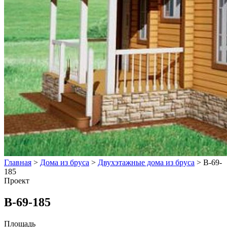
Главная
>
Дома из бруса
>
Двухэтажные дома из бруса
>
В-69-
185
Проект
В-69-185
Площадь