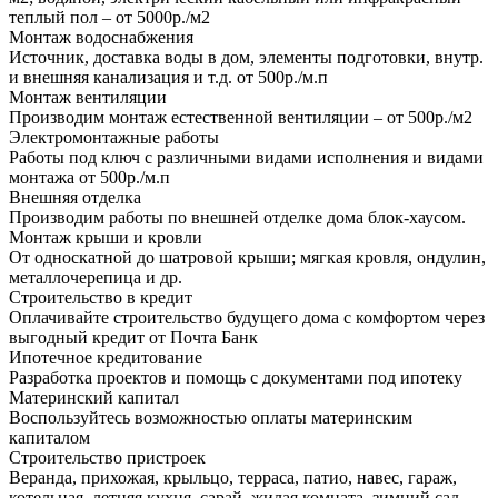
теплый пол – от 5000р./м2
Монтаж водоснабжения
Источник, доставка воды в дом, элементы подготовки, внутр.
и внешняя канализация и т.д. от 500р./м.п
Монтаж вентиляции
Производим монтаж естественной вентиляции – от 500р./м2
Электромонтажные работы
Работы под ключ с различными видами исполнения и видами
монтажа от 500р./м.п
Внешняя отделка
Производим работы по внешней отделке дома блок-хаусом.
Монтаж крыши и кровли
От односкатной до шатровой крыши; мягкая кровля, ондулин,
металлочерепица и др.
Строительство в кредит
Оплачивайте строительство будущего дома с комфортом через
выгодный кредит от Почта Банк
Ипотечное кредитование
Разработка проектов и помощь с документами под ипотеку
Материнский капитал
Воспользуйтесь возможностью оплаты материнским
капиталом
Строительство пристроек
Веранда, прихожая, крыльцо, терраса, патио, навес, гараж,
котельная, летняя кухня, сарай, жилая комната, зимний сад.