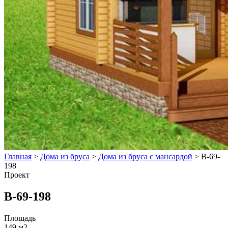
Главная
>
Дома из бруса
>
Дома из бруса с мансардой
>
В-69-
198
Проект
В-69-198
Площадь
149 м2