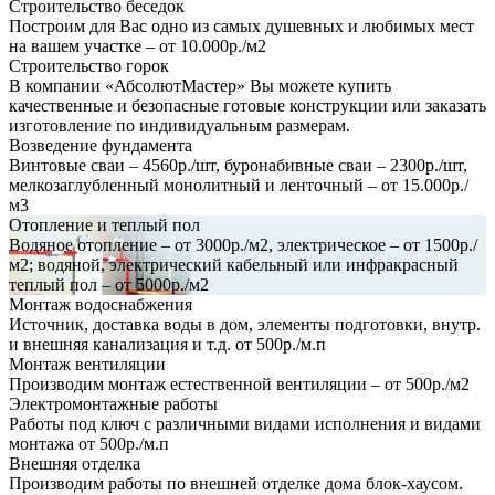
Строительство беседок
Построим для Вас одно из самых душевных и любимых мест
на вашем участке – от 10.000р./м2
Строительство горок
В компании «АбсолютМастер» Вы можете купить
качественные и безопасные готовые конструкции или заказать
изготовление по индивидуальным размерам.
Возведение фундамента
Винтовые сваи – 4560р./шт, буронабивные сваи – 2300р./шт,
мелкозаглубленный монолитный и ленточный – от 15.000р./
м3
Отопление и теплый пол
Водяное отопление – от 3000р./м2, электрическое – от 1500р./
м2; водяной, электрический кабельный или инфракрасный
теплый пол – от 5000р./м2
Монтаж водоснабжения
Источник, доставка воды в дом, элементы подготовки, внутр.
и внешняя канализация и т.д. от 500р./м.п
Монтаж вентиляции
Производим монтаж естественной вентиляции – от 500р./м2
Электромонтажные работы
Работы под ключ с различными видами исполнения и видами
монтажа от 500р./м.п
Внешняя отделка
Производим работы по внешней отделке дома блок-хаусом.