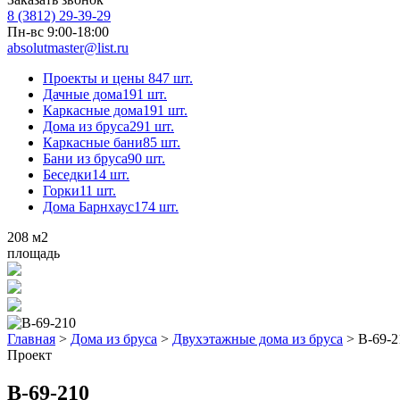
8 (3812) 29-39-29
Пн-вс 9:00-18:00
absolutmaster@list.ru
Проекты и цены
847 шт.
Дачные дома
191 шт.
Каркасные дома
191 шт.
Дома из бруса
291 шт.
Каркасные бани
85 шт.
Бани из бруса
90 шт.
Беседки
14 шт.
Горки
11 шт.
Дома Барнхаус
174 шт.
208
м2
площадь
Главная
>
Дома из бруса
>
Двухэтажные дома из бруса
>
В-69-2
Проект
В-69-210