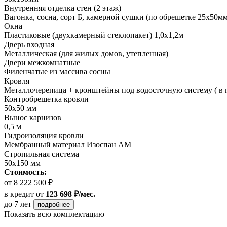
Внутренняя отделка стен (2 этаж)
Вагонка, сосна, сорт Б, камерной сушки (по обрешетке 25х50мм
Окна
Пластиковые (двухкамерный стеклопакет) 1,0х1,2м
Дверь входная
Металлическая (для жилых домов, утепленная)
Двери межкомнатные
Филенчатые из массива сосны
Кровля
Металлочерепица + кронштейны под водосточную систему ( в 
Контробрешетка кровли
50х50 мм
Вынос карнизов
0,5 м
Гидроизоляция кровли
Мембранный материал Изоспан АМ
Стропильная система
50х150 мм
Стоимость:
от 8 222 500 ₽
в кредит
от
123 698 ₽/мес.
до 7 лет
подробнее
Показать всю комплектацию