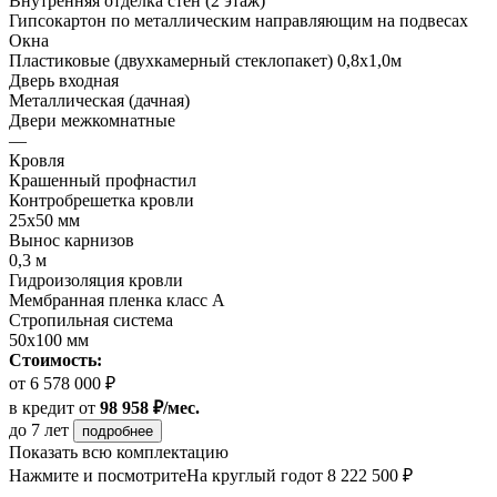
Внутренняя отделка стен (2 этаж)
Гипсокартон по металлическим направляющим на подвесах
Окна
Пластиковые (двухкамерный стеклопакет) 0,8х1,0м
Дверь входная
Металлическая (дачная)
Двери межкомнатные
—
Кровля
Крашенный профнастил
Контробрешетка кровли
25х50 мм
Вынос карнизов
0,3 м
Гидроизоляция кровли
Мембранная пленка класс А
Стропильная система
50х100 мм
Стоимость:
от 6 578 000 ₽
в кредит
от
98 958 ₽/мес.
до 7 лет
подробнее
Показать всю комплектацию
Нажмите и посмотрите
На круглый год
от 8 222 500 ₽